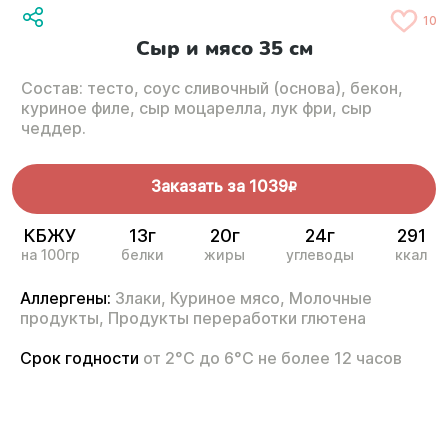
10
Сыр и мясо 35 см
Состав: тесто, соус сливочный (основа), бекон,
куриное филе, сыр моцарелла, лук фри, сыр
чеддер.
Заказать за
1039
R
КБЖУ
13г
20г
24г
291
на 100гр
белки
жиры
углеводы
ккал
Аллергены:
Злаки,
Куриное мясо,
Молочные
продукты,
Продукты переработки глютена
Срок годности
от 2°С до 6°С не более 12 часов