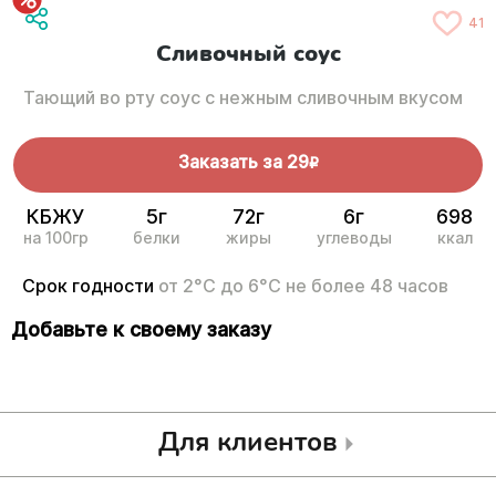
41
Сливочный соус
Тающий во рту соус с нежным сливочным вкусом
Заказать за
29
R
КБЖУ
5г
72г
6г
698
на 100гр
белки
жиры
углеводы
ккал
Срок годности
от 2°С до 6°С не более 48 часов
Добавьте к своему заказу
Для клиентов