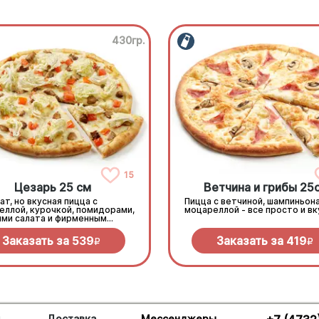
430гр.
15
Цезарь 25 см
Ветчина и грибы 25
ат, но вкусная пицца с
Пицца с ветчиной, шампиньон
еллой, курочкой, помидорами,
моцареллой - все просто и вк
ями салата и фирменным
м
Заказать за
539
Заказать за
419
R
R
и
Доставка
Мессенджеры