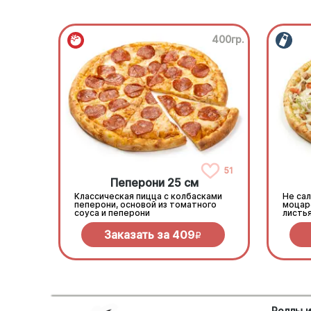
400гр.
51
Пеперони 25 см
Классическая пицца с колбасками
Не сал
пеперони, основой из томатного
моцар
соуса и пеперони
листь
соусо
Заказать за
409
R
Роллы 