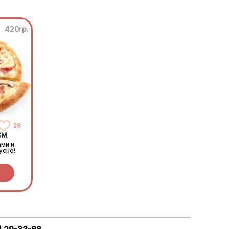
420гр.
28
см
ами и
усно!