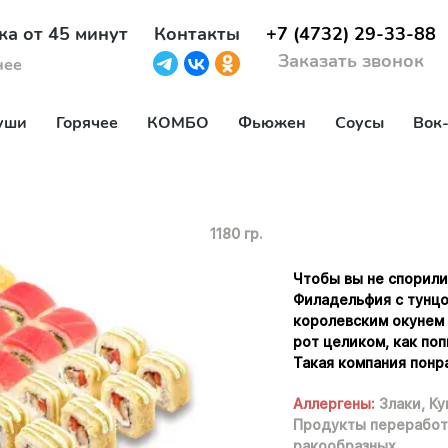
ка от 45 минут
Контакты
+7 (4732) 29-33-88
Заказать звонок
нее
уши
Горячее
КОМБО
Фьюжен
Соусы
Вок
1180 гр.
Чтобы вы не спорили
Филадельфия с тунцо
королевским окунем 
рот целиком, как по
Такая компания понр
Аллергены:
Злаки,
Ку
Продукты переработ
ракообразных