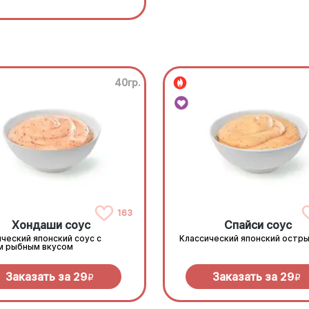
40гр.
163
Хондаши соус
Спайси соус
ческий японский соус с
Классический японский остры
м рыбным вкусом
Заказать за
29
Заказать за
29
R
R