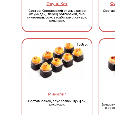
Окунь Хот
Фи
Состав: Королевский окунь в кляре
Состав:
(изумидай), перец болгарский, сыр
сливочный, соус васаби, кляр, сухари,
рис, нори.
150гр.
Минипиг
Состав: бекон, соус спайси, лук фри,
рис, нори.
(фермен
в соус