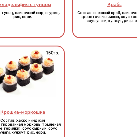
ладельфия с тунцом
Крабс
 тунец, сливочный сыр, огурец,
Состав: снежный краб, сливочн
рис, нори.
креветочные чипсы, соус хо
соус унаги, кунжут, рис, но
150гр.
Крошка-моркошка
Состав: Хакко нинджин
тированная морковь, томленая
е терияки), соус сырный, соус
унаги, кунжут, рис, нори.