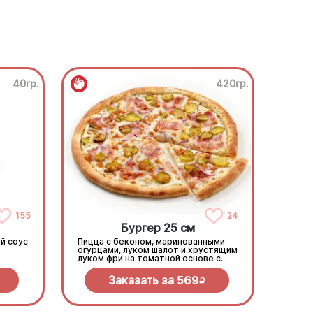
40гр.
420гр.
155
24
Бургер 25 см
й соус
Пицца с беконом, маринованными
огурцами, луком шалот и хрустящим
луком фри на томатной основе с
моцареллой.
Заказать за
569
R