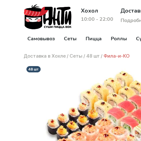
Хохол
Достав
10:00 - 22:00
Подроб
Самовывоз
Сеты
Пицца
Роллы
С
Доставка в Хохле
/
Сеты
/
48 шт
/
Фила-и-КО