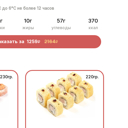
С до 6°С не более 12 часов
г
10г
57г
370
ки
жиры
углеводы
ккал
аказать за
1259
2164
R
R
230гр.
220гр.