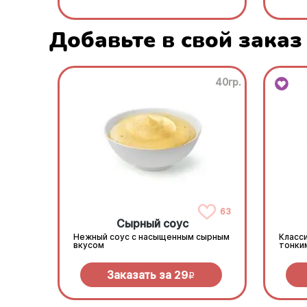
Добавьте в свой заказ
40гр.
63
Сырный соус
Нежный соус с насыщенным сырным
Класси
вкусом
тонки
Заказать за
29
R