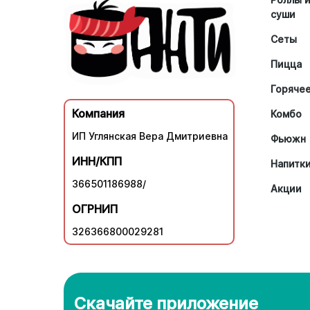
суши
Сеты
Пицца
Горяче
Компания
Комбо
ИП Углянская Вера Дмитриевна
Фьюжн
ИНН/КПП
Напитк
366501186988/
Акции
ОГРНИП
326366800029281
Скачайте приложение