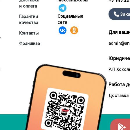
+7 (4732
и оплата
Зака
Социальные
Гарантии
сети
качества
Для ваши
Контакты
е
admin@ant
Франшиза
Юридиче
и
Р.П Хохоль
Работа д
Доставка 