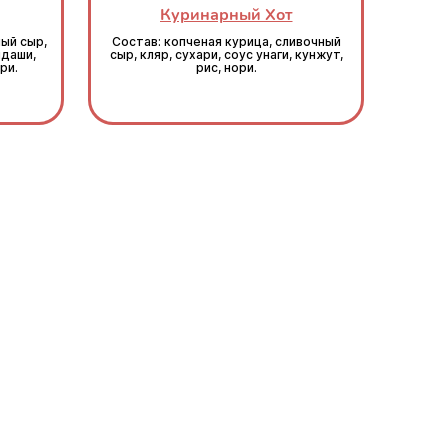
Куринарный Хот
ый сыр,
Состав: копченая курица, сливочный
ндаши,
сыр, кляр, сухари, соус унаги, кунжут,
ри.
рис, нори.