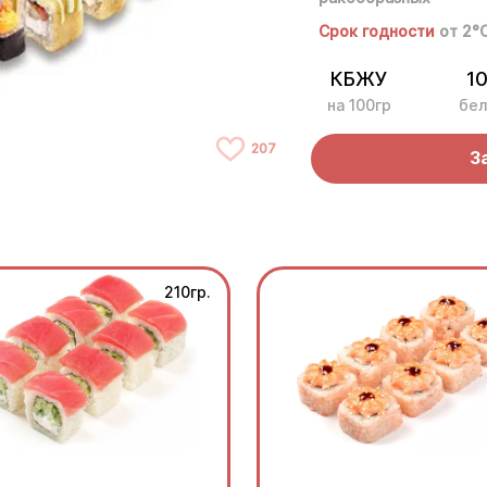
Срок годности
от 2°
КБЖУ
10
на 100гр
бел
207
З
210гр.