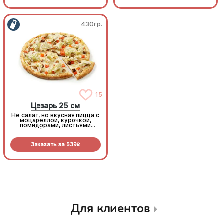
430гр.
430гр.
15
15
Цезарь 25 см
Цезарь 25 см
Не салат, но вкусная пицца с
Не салат, но вкусная пицца с
моцареллой, курочкой,
моцареллой, курочкой,
помидорами, листьями
помидорами, листьями
салата и фирменным соусом
салата и фирменным соусом
Заказать за
539
Заказать за
539
R
R
Для клиентов