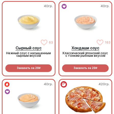
40гр.
40гр.
63
163
Сырный соус
Хондаши соус
Нежный соус с насыщенным
Классический японский соус
сырным вкусом
с тонким рыбным вкусом
Заказать за
29
Заказать за
29
R
R
40гр.
420гр.