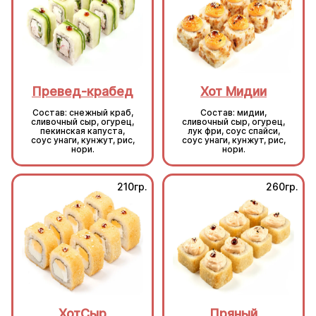
Превед-крабед
Хот Мидии
Состав: снежный краб,
Состав: мидии,
сливочный сыр, огурец,
сливочный сыр, огурец,
пекинская капуста,
лук фри, соус спайси,
соус унаги, кунжут, рис,
соус унаги, кунжут, рис,
нори.
нори.
210гр.
260гр.
ХотСыр
Пряный