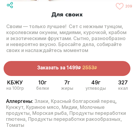
209
Для своих
Своим — только лучшее! Сет с нежным тунцом,
королевским окунем, мидиями, курочкой, крабом
и экзотическими фруктами. Сытно, разнообразно
и невероятно вкусно. Бросайте дела, собирайте
своих и наслаждайтесь моментом
Заказать за
1499
2553
R
R
КБЖУ
10г
7г
49г
327
на 100гр
белки
жиры
углеводы
ккал
Аллергены:
Злаки,
Красный болгарский перец,
Кунжут,
Куриное мясо,
Мидии,
Молочные
продукты,
Морская рыба,
Продукты переработки
глютена,
Продукты переработки ракообразных,
Томаты