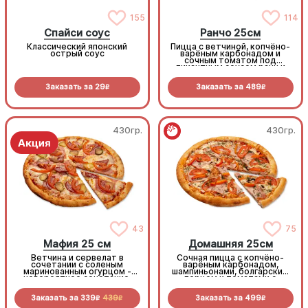
155
114
Спайси соус
Ранчо 25см
Классический японский
Пицца с ветчиной, копчёно-
острый соус
варёным карбонадом и
сочным томатом под
пикантным соусом ранч и
моцареллой
Заказать за
29
Заказать за
489
R
R
430гр.
430гр.
43
75
Мафия 25 см
Домашняя 25см
Ветчина и сервелат в
Сочная пицца с копчёно-
сочетании с соленым
варёным карбонадом,
маринованным огурцом -
шампиньонами, болгарским
невероятное сочетание,
перцем и томатами с
которое нужно
зеленью под моцареллой
попробовать!
Заказать за
339
439
Заказать за
499
R
R
R