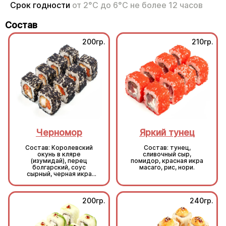
Срок годности
от 2°С до 6°С не более 12 часов
Состав
200гр.
210гр.
Черномор
Яркий тунец
Состав: Королевский
Состав: тунец,
окунь в кляре
сливочный сыр,
(изумидай), перец
помидор, красная икра
болгарский, соус
масаго, рис, нори.
сырный, черная икра
масаго, рис, нори.
200гр.
240гр.