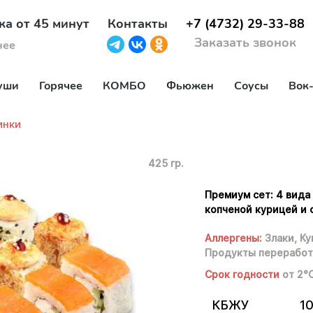
ка от 45 минут
Контакты
+7 (4732) 29-33-88
Заказать звонок
нее
уши
Горячее
КОМБО
Фьюжен
Соусы
Вок
инки
425 гр.
Премиум сет: 4 вида
копченой курицей и
Аллергены:
Злаки,
Ку
Продукты переработ
Срок годности
от 2°
КБЖУ
10