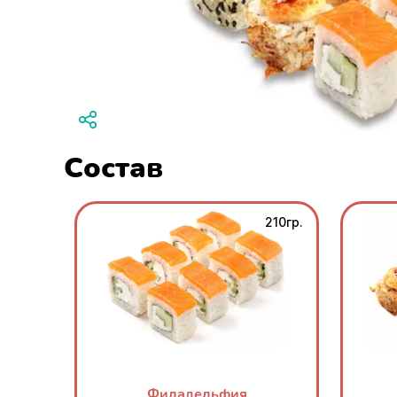
Состав
210гр.
Филадельфия