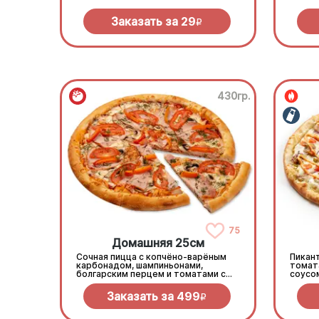
Заказать за
29
R
430гр.
75
Домашняя 25см
Сочная пицца с копчёно-варёным
Пикант
карбонадом, шампиньонами,
томат
болгарским перцем и томатами с
соусом
зеленью под моцареллой
сливоч
Заказать за
499
R