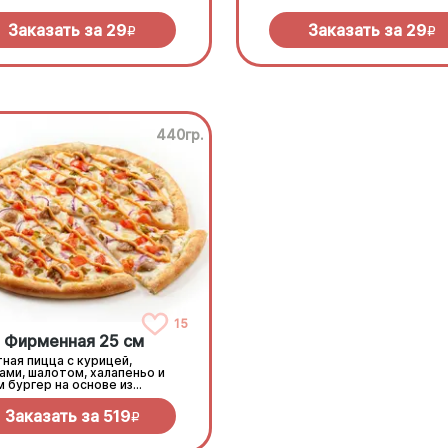
Заказать за
29
Заказать за
29
R
R
440гр.
15
Фирменная 25 см
ная пицца с курицей,
ами, шалотом, халапеньо и
 бургер на основе из
ного соуса и моцареллы.
Заказать за
519
R