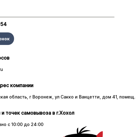
-54
онок
осов
ru
рес компании
ая область, г Воронеж, ул Сакко и Ванцетти, дом 41, помещ. 
 и точек самовывоза в г.Хохол
но с 10:00 до 24:00