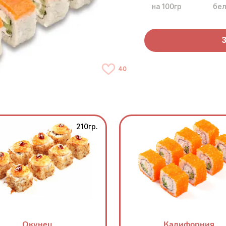
на 100гр
бел
40
210гр.
Окунец
Калифорния