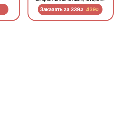
нужно попробовать!
Заказать за
339
439
R
R