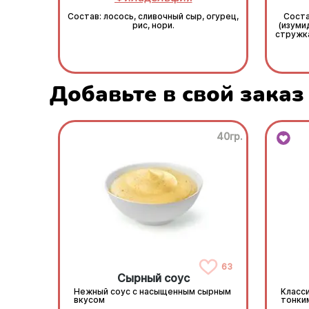
Состав: лосось, сливочный сыр, огурец,
Соста
рис, нори.
(изуми
стружка
Добавьте в свой заказ
40гр.
63
Сырный соус
Нежный соус с насыщенным сырным
Класси
вкусом
тонки