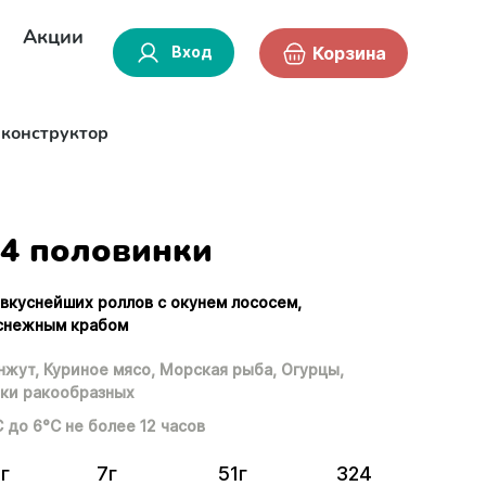
Акции
Вход
Корзина
-конструктор
4 половинки
 вкуснейших роллов с окунем лососем,
 снежным крабом
нжут,
Куриное мясо,
Морская рыба,
Огурцы,
ки ракообразных
С до 6°С не более 12 часов
г
7г
51г
324