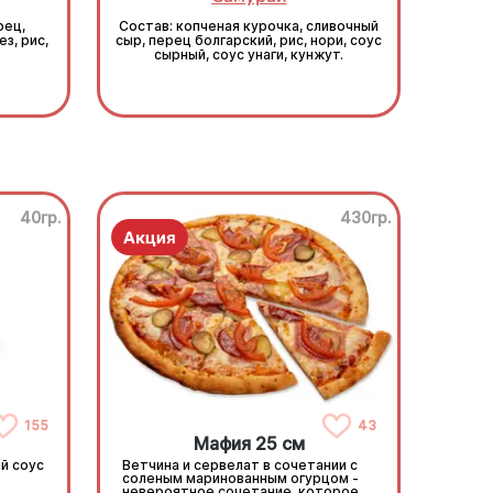
рец,
Состав: копченая курочка, сливочный
з, рис,
сыр, перец болгарский, рис, нори, соус
сырный, соус унаги, кунжут.
40гр.
430гр.
155
43
Мафия 25 см
й соус
Ветчина и сервелат в сочетании с
соленым маринованным огурцом -
невероятное сочетание, которое