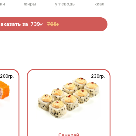
ки
жиры
углеводы
ккал
Заказать за
739
768
R
R
200гр.
230гр.
Самурай