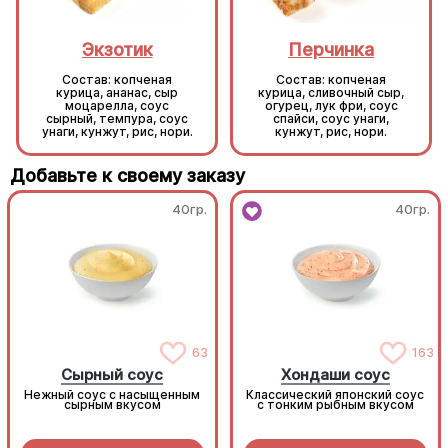
Экзотик
Перчинка
Состав: копченая
Состав: копченая
курица, ананас, сыр
курица, сливочный сыр,
моцарелла, соус
огурец, лук фри, соус
сырный, темпура, соус
спайси, соус унаги,
унаги, кунжут, рис, нори.
кунжут, рис, нори.
Добавьте к своему заказу
40гр.
40гр.
63
163
Сырный соус
Хондаши соус
Нежный соус с насыщенным
Классический японский соус
сырным вкусом
с тонким рыбным вкусом