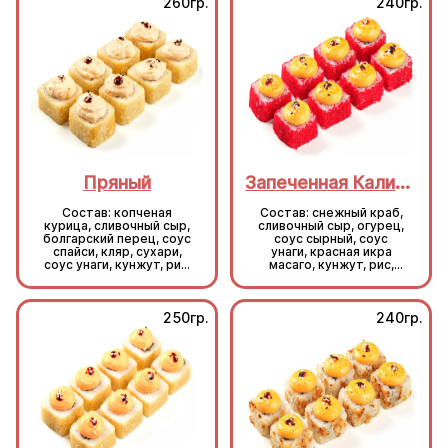
260гр.
240гр.
Пряный
Запеченная Калифорния
Состав: копченая
Состав: снежный краб,
курица, сливочный сыр,
сливочный сыр, огурец,
болгарский перец, соус
соус сырный, соус
спайси, кляр, сухари,
унаги, красная икра
соус унаги, кунжут, рис,
масаго, кунжут, рис,
нори.
нори.
250гр.
240гр.