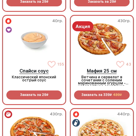
Заказать за
29
Заказать за
29
R
R
40гр.
430гр.
155
43
Спайси соус
Мафия 25 см
Классический японский
Ветчина и сервелат в
острый соус
сочетании с соленым
маринованным огурцом -
невероятное сочетание,
которое нужно
попробовать!
Заказать за
29
Заказать за
339
439
R
R
R
430гр.
440гр.