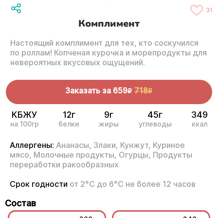
31
Комплимент
Настоящий комплимент для тех, кто соскучился
по роллам! Копченая курочка и морепродукты для
невероятных вкусовых ощущений.
Заказать за
659
718
R
R
КБЖУ
12г
9г
45г
349
на 100гр
белки
жиры
углеводы
ккал
Аллергены:
Ананасы,
Злаки,
Кунжут,
Куриное
мясо,
Молочные продукты,
Огурцы,
Продукты
переработки ракообразных
Срок годности
от 2°С до 6°С не более 12 часов
Состав