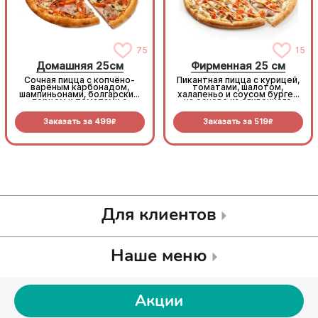
75
15
Домашняя 25см
Фирменная 25 см
Сочная пицца с копчёно-
Пикантная пицца с курицей,
варёным карбонадом,
томатами, шалотом,
шампиньонами, болгарским
халапеньо и соусом бургер
перцем и томатами с
на основе из сливочного
зеленью под моцареллой
соуса и моцареллы.
Заказать за
499
Заказать за
519
R
R
Для клиентов
Наше меню
Акции