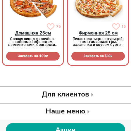
75
15
Домашняя 25см
Фирменная 25 см
Сочная пицца с копчёно-
Пикантная пицца с курицей,
варёным карбонадом,
томатами, шалотом,
шампиньонами, болгарским
халапеньо и соусом бургер
перцем и томатами с
на основе из сливочного
зеленью под моцареллой
соуса и моцареллы.
Заказать за
499
Заказать за
519
R
R
Для клиентов
Наше меню
Акции