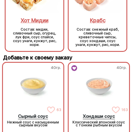
Хот Мидии
Крабс
Состав: мидии,
Состав: снежный краб,
сливочный сыр, огурец,
сливочный сыр,
лук фри, соус спайси,
креветочные чипсы,
соус унаги, кунжут, рис,
соус хондаши, соус
нори.
унаги, кунжут, рис, нори.
Добавьте к своему заказу
40гр.
40гр.
63
163
Сырный соус
Хондаши соус
Нежный соус с насыщенным
Классический японский соус
сырным вкусом
с тонким рыбным вкусом