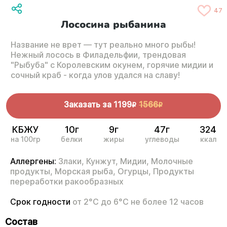
47
Лососина рыбанина
Название не врет — тут реально много рыбы!
Нежный лосось в Филадельфии, трендовая
"Рыбуба" с Королевским окунем, горячие мидии и
сочный краб - когда улов удался на славу!
Заказать за
1199
1566
R
R
КБЖУ
10г
9г
47г
324
на 100гр
белки
жиры
углеводы
ккал
Аллергены:
Злаки,
Кунжут,
Мидии,
Молочные
продукты,
Морская рыба,
Огурцы,
Продукты
переработки ракообразных
Срок годности
от 2°С до 6°С не более 12 часов
Состав