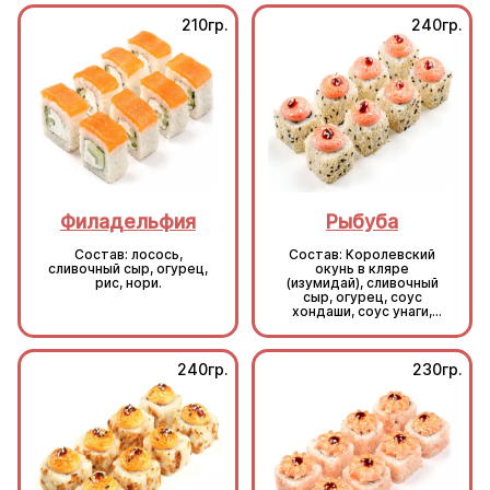
210гр.
240гр.
Филадельфия
Рыбуба
Состав: лосось,
Состав: Королевский
сливочный сыр, огурец,
окунь в кляре
рис, нори.
(изумидай), сливочный
сыр, огурец, соус
хондаши, соус унаги,
кунжут, рис, нори.
240гр.
230гр.