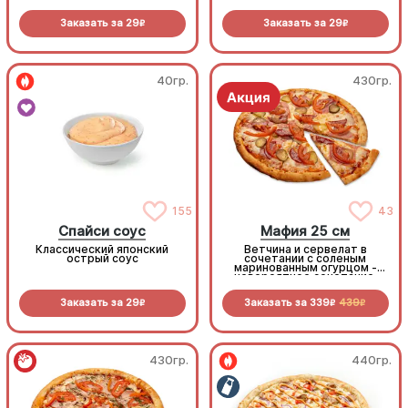
Заказать за
29
Заказать за
29
R
R
40гр.
430гр.
155
43
Спайси соус
Мафия 25 см
Классический японский
Ветчина и сервелат в
острый соус
сочетании с соленым
маринованным огурцом -
невероятное сочетание,
которое нужно
попробовать!
Заказать за
29
Заказать за
339
439
R
R
R
430гр.
440гр.