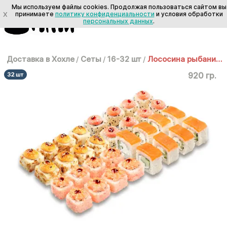
Мы используем файлы cookies. Продолжая пользоваться сайтом вы
X
принимаете
политику конфиденциальности
и условия обработки
персональных данных
.
Доставка в Хохле
/
Сеты
/
16-32 шт
/
Лососина рыбанина
920 гр.