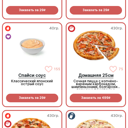
Заказать за
29
Заказать за
29
R
R
40гр.
430гр.
155
75
Спайси соус
Домашняя 25см
Классический японский
Сочная пицца с копчёно-
острый соус
варёным карбонадом,
шампиньонами, болгарским
перцем и томатами с
зеленью под моцареллой
Заказать за
29
Заказать за
499
R
R
430гр.
430гр.