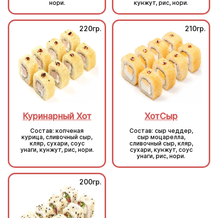
нори.
кунжут, рис, нори.
220гр.
210гр.
Куринарный Хот
ХотСыр
Состав: копченая
Состав: сыр чеддер,
курица, сливочный сыр,
сыр моцарелла,
кляр, сухари, соус
сливочный сыр, кляр,
унаги, кунжут, рис, нори.
сухари, кунжут, соус
унаги, рис, нори.
200гр.
200гр.