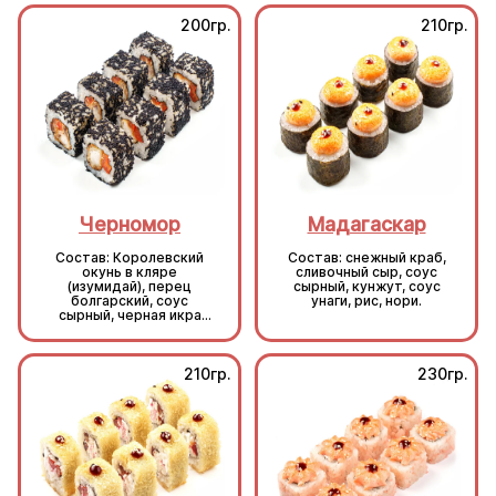
200гр.
210гр.
Черномор
Мадагаскар
Состав: Королевский
Состав: снежный краб,
окунь в кляре
сливочный сыр, соус
(изумидай), перец
сырный, кунжут, соус
болгарский, соус
унаги, рис, нори.
сырный, черная икра
масаго, рис, нори.
210гр.
230гр.