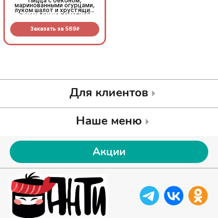
Пицца с беконом,
Пицца с беконом,
маринованными огурцами,
маринованными огурцами,
луком шалот и хрустящим
луком шалот и хрустящим
луком фри на томатной
луком фри на томатной
основе с моцареллой.
основе с моцареллой.
Заказать за
569
Заказать за
569
R
R
Для клиентов
Наше меню
Акции