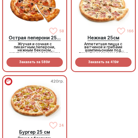
58
166
Острая пеперони 25cм
Нежная 25см
Жгучая и сочная с
Аппетитная пицца с
пикантным пеперони,
ветчиной и грибами
нежным беконом,
шампиньонами под
шампиньонами и перчиком
пикантным соусом ранч и
халапеньо под моцареллой
моцареллой
Заказать за
589
Заказать за
419
R
R
420гр.
420гр.
24
24
Бургер 25 см
Бургер 25 см