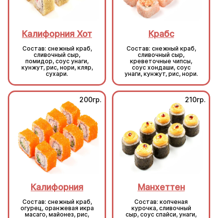
Калифорния Хот
Крабс
Состав: снежный краб,
Состав: снежный краб,
сливочный сыр,
сливочный сыр,
помидор, соус унаги,
креветочные чипсы,
кунжут, рис, нори, кляр,
соус хондаши, соус
сухари.
унаги, кунжут, рис, нори.
200гр.
210гр.
Калифорния
Манхеттен
Состав: снежный краб,
Состав: копченая
огурец, оранжевая икра
курочка, сливочный
масаго, майонез, рис,
сыр, соус спайси, унаги,