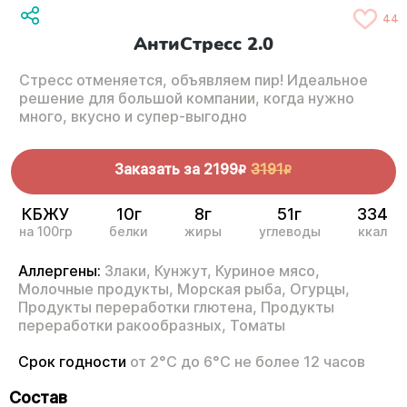
44
АнтиСтресс 2.0
Стресс отменяется, объявляем пир! Идеальное
решение для большой компании, когда нужно
много, вкусно и супер-выгодно
Заказать за
2199
3191
R
R
КБЖУ
10г
8г
51г
334
на 100гр
белки
жиры
углеводы
ккал
Аллергены:
Злаки,
Кунжут,
Куриное мясо,
Молочные продукты,
Морская рыба,
Огурцы,
Продукты переработки глютена,
Продукты
переработки ракообразных,
Томаты
Срок годности
от 2°С до 6°С не более 12 часов
Состав