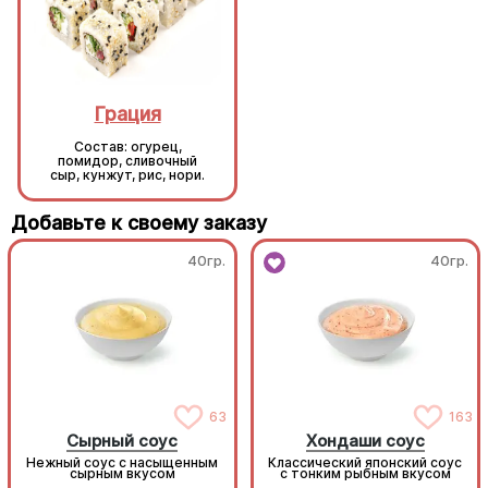
Грация
Грация
Состав: огурец,
Состав: огурец,
помидор, сливочный
помидор, сливочный
сыр, кунжут, рис, нори.
сыр, кунжут, рис, нори.
Добавьте к своему заказу
40гр.
40гр.
63
163
Сырный соус
Хондаши соус
Нежный соус с насыщенным
Классический японский соус
сырным вкусом
с тонким рыбным вкусом