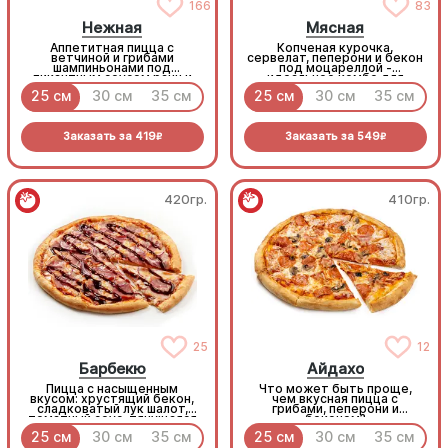
166
83
Нежная
Мясная
Аппетитная пицца с
Копченая курочка,
ветчиной и грибами
сервелат, пеперони и бекон
шампиньонами под
под моцареллой -
пикантным соусом ранч и
идеальное комбо для
моцареллой
любителей всего мясного!
25 см
30 см
35 см
25 см
30 см
35 см
Заказать за
419
Заказать за
549
R
R
420гр.
410гр.
25
12
Барбекю
Айдахо
Пицца с насыщенным
Что может быть проще,
вкусом: хрустящий бекон,
чем вкусная пицца с
сладковатый лук шалот,
грибами, пеперони и
томатный соус, тянущаяся
беконом?
моцарелла и дымный
25 см
30 см
35 см
25 см
30 см
35 см
прянный соус барбекю.