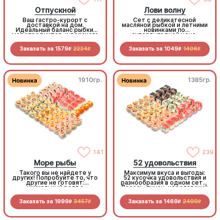
Отпускной
Лови волну
Ваш гастро-курорт с
Сет с деликатесной
доставкой на дом.
масляной рыбкой и летними
Идеальный баланс рыбки,
новинками по
морепродуктов и дерзкого
супервыгодной цене.
летнего Лечо-ролла с
беконом. Расслабьтесь и
Заказать за
1579
2224
Заказать за
1049
1406
отдыхайте, мы всё
R
R
R
R
приготовили!
1910гр.
1385гр.
141
239
Море рыбы
52 удовольствия
Такого вы не найдете у
Максимум вкуса и выгоды:
других! Попробуйте то, что
52 кусочка удовольствия и
другие не готовят:
разнообразия в одном сете.
уникальный ролл с
Лосось, тунец, королевский
кальмаром, пикантные
окунь, краб и курочка —
мидии, нежную масляную
плюс 4 дегустационных
Заказать за
1999
3457
Заказать за
1469
2499
рыбу. Популярные начинки
кусочка филадельфии с
R
R
R
R
тоже здесь! 68 кусочков
тунцом, чтобы
чистой роскоши по
попробовать ещё один вкус
адекватной цене