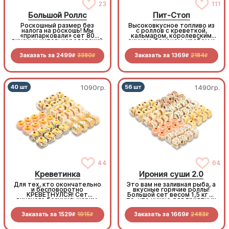
23
111
Большой Роллс
Пит-Стоп
Роскошный размер без
Высоковкусное топливо из
налога на роскошь! Мы
с роллов с креветкой,
«припарковали» сет 80
кальмаром, королевским
вкусных хитов: королевский
окунем, беконом, крабом и
окунь, сочный бекон,
пикантными овощами.
нежная курочка, снежный
Заправься до полного!
Заказать за
2499
3380
Заказать за
1369
2184
краб… список начинок
R
R
R
R
длинный, как лимузин.
1090гр.
1490гр.
44
64
Креветинка
Ирония суши 2.0
Для тех, кто окончательно
Это вам не заливная рыба, а
и бесповоротно
вкусные горячие роллы!
КРЕВЕТНУЛСЯ! Сет
Большой сет весом 1,5 кг —
вкусного безумия: жарим,
то, что нужно для приятных
печем и крутим любимый
весенних вечеров. И всё
морепродукт. Лучшее
это по очень «вкусной»
Заказать за
1529
1915
Заказать за
1669
2483
средство от креветочной
цене.
R
R
R
R
недостаточности!