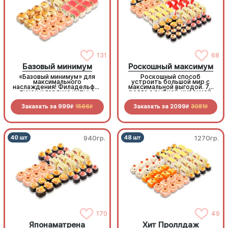
131
68
Базовый минимум
Роскошный максимум
«Базовый минимум» для
Роскошный способ
максимального
устроить большой мир с
наслаждения! Филадельфия
максимальной выгодой. 72
тунец и горячие хиты: с
ролла с рыбкой, курочкой,
мидиями, королевским
беконом овощами и
окунем и крабом. Богатая
морепродуктами по
Заказать за
999
1566
Заказать за
2099
3081
палитра вкусов не оставит
отличной цене
R
R
R
R
шансов голоду
940гр.
1270гр.
170
49
Японаматрена
Хит Проллдаж