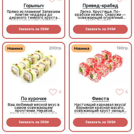
Горыныч
Превед-крабед
Прямо из пламени! Запекаем
Легко. Хрустяще. По-
ломтик чеддера до
крабски нежно. Снаружи —
дерзкого темного хруста,
освежающий огуречный
сохраняя внутри тягучую
слайс, внутри —
сырную нежность. В паре с
беспроигрышный микс из
черной масаго и сочным
снежного краба, крем-сыра
Заказать за
399
Заказать за
349
тунцом получается
и пекинской капусты.
R
R
безумно стильно и
Максимум сочности в
феноменально вкусно.
каждом кусочке (8шт.)
(8шт.)
200гр.
190гр.
3
5
По курочке
Фиеста
Ваш любимый мясной вкус в
Настоящий карнавал вкуса!
самом освежающем
Взрывная красная масаго,
прочтении. Никакой
освежающий хруст овощей
тяжести: ролл обернут в
внутри и пышная шапочка из
тонкий ломтик огурца, а
нежного краба с пикантным
внутри вас ждет тающий
соусом Том Ям.
Заказать за
369
Заказать за
369
крем-сыр, сочная копченая
R
R
птица и легкий хруст
пекинки. (8шт.)