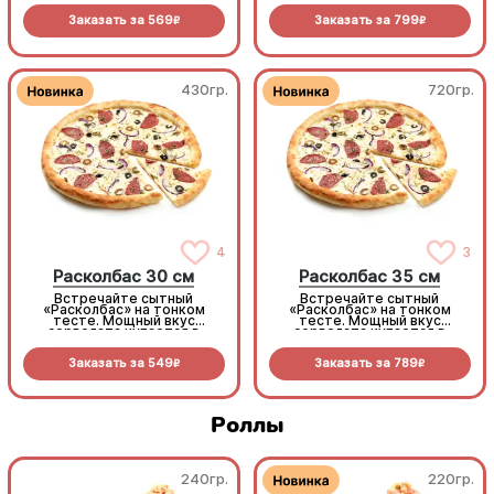
курочка. Микс маслин,
курочка. Микс маслин,
Заказать за
569
Заказать за
799
оливок и сладкого шалота
оливок и сладкого шалота
R
R
создает тот самый
создает тот самый
безупречный
безупречный
средиземноморский вкус
средиземноморский вкус
430гр.
720гр.
4
3
Расколбас 30 см
Расколбас 35 см
Встречайте сытный
Встречайте сытный
«Расколбас» на тонком
«Расколбас» на тонком
тесте. Мощный вкус
тесте. Мощный вкус
сервелата купается в
сервелата купается в
сливочной моцарелле, а
сливочной моцарелле, а
маслины и лук-шалот
маслины и лук-шалот
Заказать за
549
Заказать за
789
добавляют изысканной
добавляют изысканной
R
R
пикантности. Тонко, сочно,
пикантности. Тонко, сочно,
колбасно
колбасно
Роллы
240гр.
220гр.