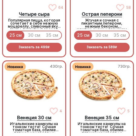
64
58
Четыре сыра
Острая пеперони
Популярная пицца, которая
Жгучая и сочная с
сочетает в себе нежную
пикантным пеперони,
моцареллу, сливочный вкус
нежным беконом,
гауды, пикантный аромат
шампиньонами и перчиком
пармезана и пряность сыра
халапеньо под моцареллой
25 см
30 см
35 см
25 см
30 см
35 см
дорблю!
Заказать за
499
Заказать за
589
R
R
430гр.
730гр.
4
5
Венеция 30 см
Венеция 35 см
Итальянские каникулы на
Итальянские каникулы на
тонком тесте! Сочная
тонком тесте! Сочная
томатная база, обилие
томатная база, обилие
тягучей моцареллы и
тягучей моцареллы и
ароматная копченая
ароматная копченая