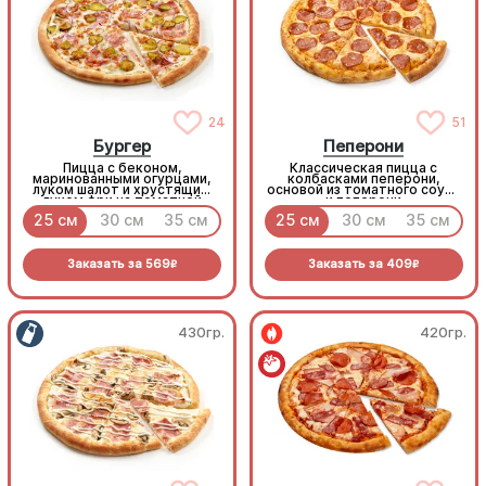
24
51
Бургер
Пеперони
Пицца с беконом,
Классическая пицца с
маринованными огурцами,
колбасками пеперони,
луком шалот и хрустящим
основой из томатного соуса
луком фри на томатной
и пеперони
основе с моцареллой.
25 см
30 см
35 см
25 см
30 см
35 см
Заказать за
569
Заказать за
409
R
R
430гр.
420гр.