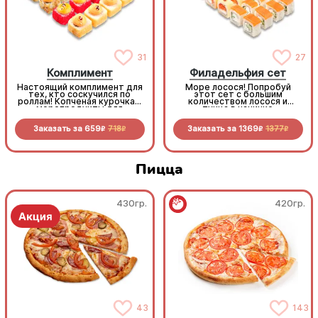
31
27
Комплимент
Филадельфия сет
Настоящий комплимент для
Море лосося! Попробуй
тех, кто соскучился по
этот сет с большим
роллам! Копченая курочка и
количеством лосося и
морепродукты для
тунца в начинке
невероятных вкусовых
ощущений.
Заказать за
659
718
Заказать за
1369
1377
R
R
R
R
Пицца
430гр.
420гр.
43
143