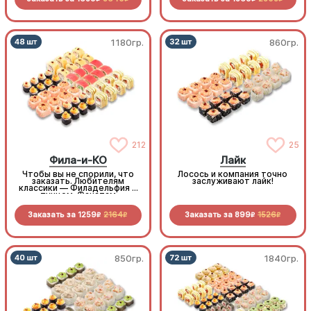
1180гр.
860гр.
212
25
Фила-и-КО
Лайк
Чтобы вы не спорили, что
Лосось и компания точно
заказать. Любителям
заслуживают лайк!
классики — Филадельфия с
тунцом. Фанатам
похрустеть — горячая
темпура с королевским
Заказать за
1259
2164
Заказать за
899
1526
окунем и курочкой.
R
R
R
R
Запеченные маки -
залетают в рот целиком,
как попкорн, а насыщают
как полноценное блюдо.
Такая компания понравится
всем
850гр.
1840гр.