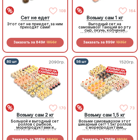
108
164
Сет не едет
Возьму сам 1 кг
Этот сет не приедет, за ним
Выгодный сет на
приходят сами!
самовывоз! Тающий во рту
сыр, окунь, копченая
курочка и сочный бекон-
стоит попробовать!
Заказать за
849
1856
Заказать за
899
1935
R
R
R
R
2090гр.
1520гр.
170
73
Возьму сам 2 кг
Возьму сам 1,5 кг
Большой и выгодный сет
Возьми самовывозом этот
роллов с рыбкой,
шикарный сет! 1.5кг роллов
морепродуктами и
с морепродуктами,
аппетитной копченой
курочкой и креветкой.
курочкой. Заказывай и
Приготовлено с любовью!
забирай самовывозом!
Заказать за
1689
3640
Заказать за
1369
2803
R
R
R
R