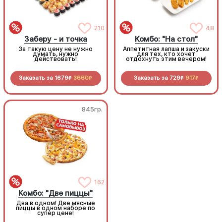
210
48
Заберу - и точка
Комбо: "На стол"
За такую цену не нужно
Аппетитная лапша и закуски
думать, нужно
для тех, кто хочет
действовать!
отдохнуть этим вечером!
Заказать за
1679
3660
Заказать за
729
917
R
R
R
R
845гр.
845гр.
Комбо: "Две пиццы"
162
Комбо: "Две пиццы"
Два в одном! Две мясные
Два в одном! Две мясные
пиццы в одном наборе по
пиццы в одном наборе по
супер цене!
супер цене!