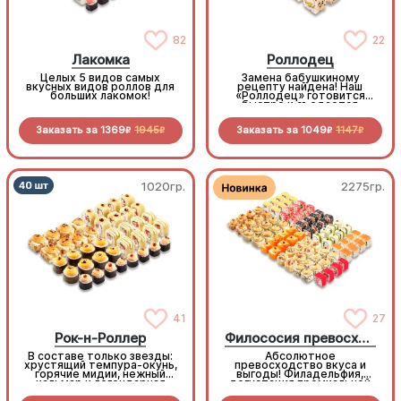
82
22
Лакомка
Роллодец
Целых 5 видов самых
Замена бабушкиному
вкусных видов роллов для
рецепту найдена! Наш
больших лакомок!
«Роллодец» готовится
быстро и съедается
мгновенно. Праздничное
настроение в каждом
Заказать за
1369
1945
Заказать за
1049
1147
кусочке без лишних хлопот
R
R
R
R
1020гр.
2275гр.
41
27
Рок-н-Роллер
Филососия превосходства
В составе только звезды:
Абсолютное
хрустящий темпура-окунь,
превосходство вкуса и
горячие мидии, нежный
выгоды! Филадельфия,
кальмар и легендарная
дегустация премиальной
Калифорния Хот. На
«Калифорнии», масляная
«разогреве» — уникальные
рыба и другие деликатесы.