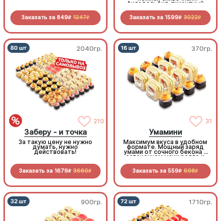
филадельфия, пикантный
бекон, нежный лосось,
сытные мидии - лучшие
Заказать за
849
1247
Заказать за
1599
3022
роллы на любой вкус!
R
R
R
R
2040гр.
370гр.
210
31
Заберу - и точка
Умамини
За такую цену не нужно
Максимум вкуса в удобном
думать, нужно
формате. Мощный заряд
действовать!
умами от сочного бекона в
запеченном маки ролле и
королевского окуня в
золотистой темпуре
Заказать за
1679
3660
Заказать за
559
698
R
R
R
R
900гр.
1710гр.