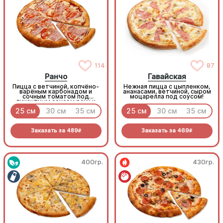
114
87
Ранчо
Гавайская
Пицца с ветчиной, копчёно-
Нежная пицца с цыпленком,
варёным карбонадом и
ананасами, ветчиной, сыром
сочным томатом под
моцарелла под соусом!
пикантным соусом ранч и
моцареллой
25 см
30 см
35 см
25 см
30 см
35 см
Заказать за
489
Заказать за
469
R
R
400гр.
430гр.