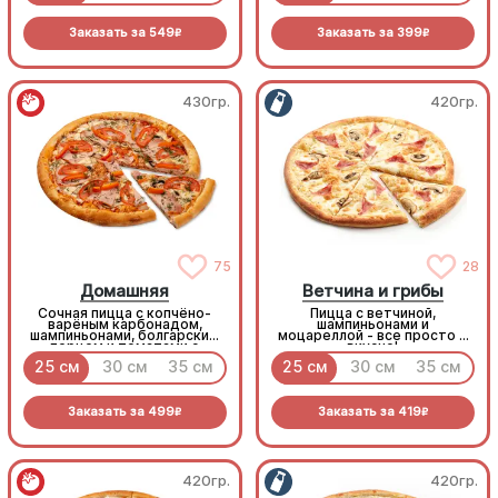
Заказать за
549
Заказать за
399
R
R
430гр.
420гр.
75
28
Домашняя
Ветчина и грибы
Сочная пицца с копчёно-
Пицца с ветчиной,
варёным карбонадом,
шампиньонами и
шампиньонами, болгарским
моцареллой - все просто и
перцем и томатами с
вкусно!
зеленью под моцареллой
25 см
30 см
35 см
25 см
30 см
35 см
Заказать за
499
Заказать за
419
R
R
420гр.
420гр.