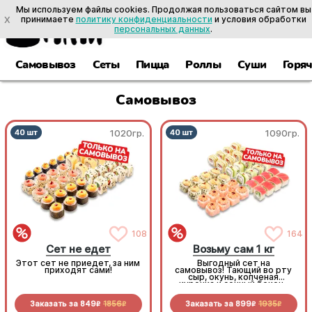
Мы используем файлы cookies. Продолжая пользоваться сайтом вы
X
принимаете
политику конфиденциальности
и условия обработки
персональных данных
.
Самовывоз
Сеты
Пицца
Роллы
Суши
Горя
Самовывоз
1020гр.
1090гр.
108
164
Сет не едет
Возьму сам 1 кг
Этот сет не приедет, за ним
Выгодный сет на
приходят сами!
самовывоз! Тающий во рту
сыр, окунь, копченая
курочка и сочный бекон-
стоит попробовать!
Заказать за
849
1856
Заказать за
899
1935
R
R
R
R