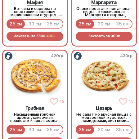
Мафия
Маргарита
Ветчина и сервелат в
Очень простая и популярная
сочетании с соленым
пицца - классическая
маринованным огурцом -
Маргарита с сыром
невероятное сочетание,
моцарелла и томатом!
которое нужно
25 см
30 см
35 см
25 см
30 см
35 см
попробовать!
Заказать за
339
439
Заказать за
399
R
R
R
420гр.
430гр.
15
15
Грибная
Цезарь
Насыщенный грибной
Не салат, но вкусная пицца с
аромат, сливочная
моцареллой, курочкой,
нежность и яркая сырная
помидорами, листьями
тягучесть на идеально
салата и фирменным соусом
хрустящем тесте.
25 см
30 см
35 см
25 см
30 см
35 см