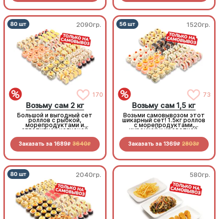
2090гр.
1520гр.
170
73
Возьму сам 2 кг
Возьму сам 1,5 кг
Большой и выгодный сет
Возьми самовывозом этот
роллов с рыбкой,
шикарный сет! 1.5кг роллов
морепродуктами и
с морепродуктами,
аппетитной копченой
курочкой и креветкой.
курочкой. Заказывай и
Приготовлено с любовью!
забирай самовывозом!
Заказать за
1689
3640
Заказать за
1369
2803
R
R
R
R
2040гр.
580гр.