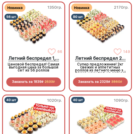
1350гр.
2170гр.
66
149
Летний беспредел 1,5 кг
Летний беспредел 2 кг
Ценовой беспредел! Самая
Супер предложение! 2кг
выгодная цена за большой
свежих и аппетитных
сет из 56 роллов
роллов из летнего меню за
такую цену только сейчас!
Заказать за
1839
2533
Заказать за
2329
3860
R
R
R
R
1020гр.
1090гр.