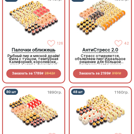
126
42
Палочки оближешь
АнтиСтресс 2.0
Рыбный пир и мясной драйв!
Стресс отменяется,
Фила с тунцом, темпурная
объявляем пир! Идеальное
Калифорния, королевский
решение для большой
окунь в кляре, пикантный
компании, когда нужно
бекон и копченая курочка,
много, вкусно и супер-
свежесть овощей и
выгодно
Заказать за
1789
2842
Заказать за
2199
3191
нежность морепродуктов.
R
R
R
R
1890гр.
1160гр.