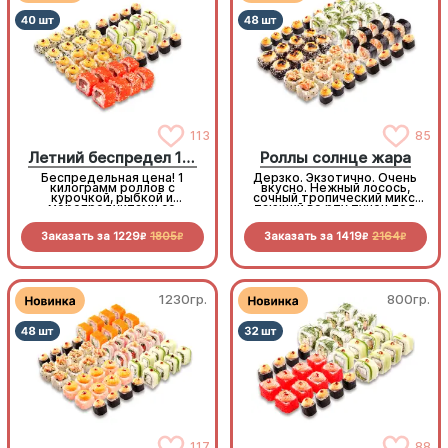
113
85
Летний беспредел 1 кг
Роллы солнце жара
Беспредельная цена! 1
Дерзко. Экзотично. Очень
килограмм роллов с
вкусно. Нежный лосось,
курочкой, рыбкой и
сочный тропический микс,
морепродуктами со
тающий во рту тунец под
скидкой специально для
горячим чеддером. Градус
вас!
вкуса на максимуме!
Заказать за
1229
1805
Заказать за
1419
2164
R
R
R
R
1230гр.
800гр.
117
88