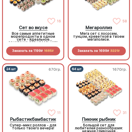
16
58
Сет во вкусе
Мегароллиз
Все самые аппетитные
Мега сет с лососем,
морепродукты в одном
тунцом, креветкой в твоем
сете - идеальное
мегаполисе.
сочетание для идеального
дня!
Заказать за
1199
1685
Заказать за
1699
3221
R
R
R
R
670гр.
1670гр.
11
31
Рыбастикбамбастик
Пикник рыбник
Супер-микс роллов - для
Большой сет для
только твоего вечера!
любителей разнообразия:
нежная сливочная