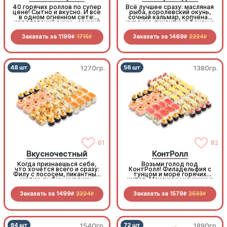
40 горячих роллов по супер
Всё лучшее сразу: масляная
цене! Сытно и вкусно. И все
рыба, королевский окунь,
в одном огненном сете:
сочный кальмар, копченая
королевский окунь, сочный
курочка, пикантный бекон и
бекон, копченая курочка,
запеченный краб. Только
нежный краб, хрустящие
хиты среди роллов
Заказать за
1199
1715
Заказать за
1469
2224
овощи. Максимум вкуса,
R
R
R
R
минимум трат
1270гр.
1380гр.
61
82
Вкусночестный
КонтРолл
Когда признаешься себе,
Возьми голод под
что хочется всего и сразу:
КонтРолл! Филадельфия с
Филу с лососем, пикантные
тунцом и море горячих
мидии, рыбку, курочку,
хитов. Максимум начинки и
бекон и морепродукты.
вкуса по самой «вкусной»
Честно, вкусно, по очень
цене
Заказать за
1499
2224
Заказать за
1579
2533
выгодной цене
R
R
R
R
1540гр.
1890гр.