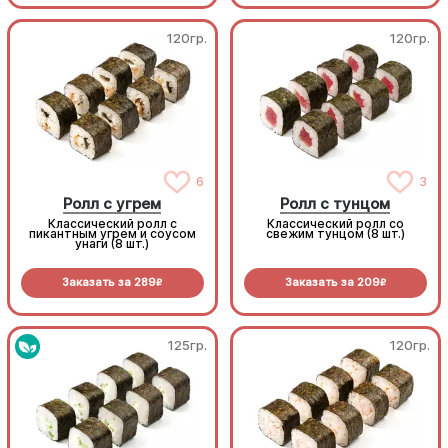
120гр.
120гр.
6
3
Ролл с угрем
Ролл с тунцом
Классический ролл с
Классический ролл со
пикантным угрем и соусом
свежим тунцом (8 шт.)
унаги (8 шт.)
Заказать за
289
Заказать за
209
R
R
125гр.
120гр.