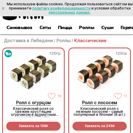
Мы используем файлы cookies. Продолжая пользоваться сайтом вы
X
принимаете
политику конфиденциальности
и условия обработки
персональных данных
.
Самовывоз
Сеты
Пицца
Роллы
Суши
Горя
Доставка в Лебедяни
/
Роллы
/
Классические
120гр.
120гр.
16
11
Ролл с огурцом
Ролл с лососем
Классический ролл со
Классический ролл с
свежим хрустящим
нежным лососем – самый
огурчиком и ароматным
популярный в Японии! (8 шт.)
кунжутом (8 шт.)
Заказать за
139
Заказать за
249
R
R