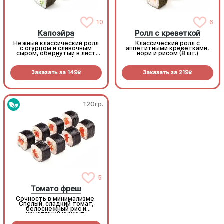
10
6
Капоэйра
Ролл с креветкой
Нежный классический ролл
Классический ролл с
с огурцом и сливочным
аппетитными креветками,
сыром, обернутый в лист
нори и рисом (8 шт.)
нори (8 шт.)
Заказать за
149
Заказать за
219
R
R
120гр.
120гр.
Томато фреш
5
Томато фреш
Сочность в минимализме.
Сочность в минимализме.
Спелый, сладкий томат,
Спелый, сладкий томат,
белоснежный рис и
белоснежный рис и
хрустящий кунжут.
хрустящий кунжут.
Легкость, которая
Легкость, которая
заряжает витаминами
заряжает витаминами