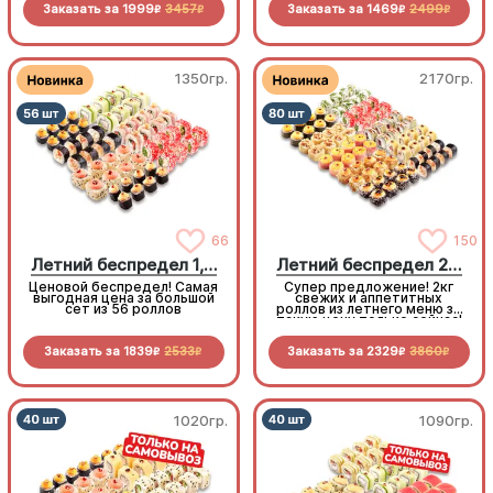
Заказать за
1999
3457
Заказать за
1469
2499
рыбу. Популярные начинки
кусочка филадельфии с
R
R
R
R
тоже здесь! 68 кусочков
тунцом, чтобы
чистой роскоши по
попробовать ещё один вкус
адекватной цене
1350гр.
2170гр.
66
150
Летний беспредел 1,5 кг
Летний беспредел 2 кг
Ценовой беспредел! Самая
Супер предложение! 2кг
выгодная цена за большой
свежих и аппетитных
сет из 56 роллов
роллов из летнего меню за
такую цену только сейчас!
Заказать за
1839
2533
Заказать за
2329
3860
R
R
R
R
1020гр.
1090гр.