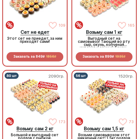
109
165
Сет не едет
Возьму сам 1 кг
Этот сет не приедет, за ним
Выгодный сет на
приходят сами!
самовывоз! Тающий во рту
сыр, окунь, копченая
курочка и сочный бекон-
стоит попробовать!
Заказать за
849
1856
Заказать за
899
1935
R
R
R
R
2090гр.
1520гр.
173
73
Возьму сам 2 кг
Возьму сам 1,5 кг
Большой и выгодный сет
Возьми самовывозом этот
роллов с рыбкой,
шикарный сет! 1.5кг роллов