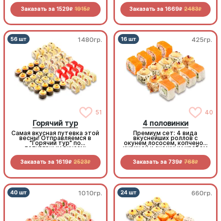
морепродукт. Лучшее
это по очень «вкусной»
Заказать за
1529
1915
Заказать за
1669
2483
средство от креветочной
цене.
R
R
R
R
недостаточности!
1480гр.
425гр.
51
40
Горячий тур
4 половинки
Самая вкусная путевка этой
Премиум сет: 4 вида
весны! Отправляемся в
вкуснейших роллов с
"Горячий тур" по
окунем лососем, копченой
популярным вкусам:
курицей и снежным крабом
запеченный кальмар,
хрустящий бекон, нежная
Заказать за
1619
2523
Заказать за
739
768
курочка и снежный краб.
R
R
R
R
Огромный, горячий и
неприлично выгодный сет
для большой компании
1010гр.
660гр.