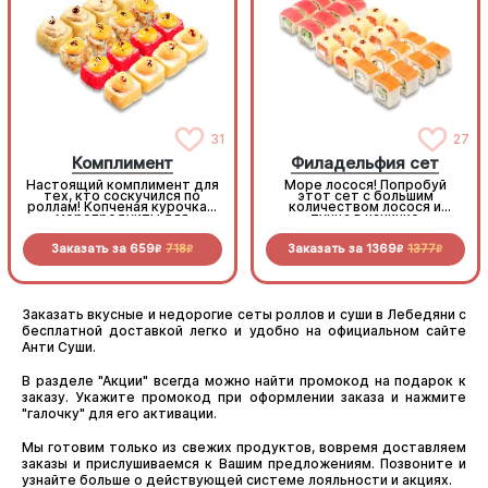
31
27
Комплимент
Филадельфия сет
Настоящий комплимент для
Море лосося! Попробуй
тех, кто соскучился по
этот сет с большим
роллам! Копченая курочка и
количеством лосося и
морепродукты для
тунца в начинке
невероятных вкусовых
ощущений.
Заказать за
659
718
Заказать за
1369
1377
R
R
R
R
Заказать вкусные и недорогие сеты роллов и суши в Лебедяни с
бесплатной доставкой легко и удобно на официальном сайте
Анти Суши.
В разделе "Акции" всегда можно найти промокод на подарок к
заказу. Укажите промокод при оформлении заказа и нажмите
"галочку" для его активации.
Мы готовим только из свежих продуктов, вовремя доставляем
заказы и прислушиваемся к Вашим предложениям. Позвоните и
узнайте больше о действующей системе лояльности и акциях.