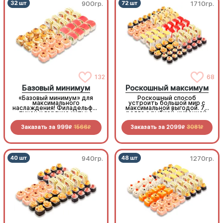
900гр.
1710гр.
132
68
Базовый минимум
Роскошный максимум
«Базовый минимум» для
Роскошный способ
максимального
устроить большой мир с
наслаждения! Филадельфия
максимальной выгодой. 72
тунец и горячие хиты: с
ролла с рыбкой, курочкой,
мидиями, королевским
беконом овощами и
окунем и крабом. Богатая
морепродуктами по
Заказать за
999
1566
Заказать за
2099
3081
палитра вкусов не оставит
отличной цене
R
R
R
R
шансов голоду
940гр.
1270гр.