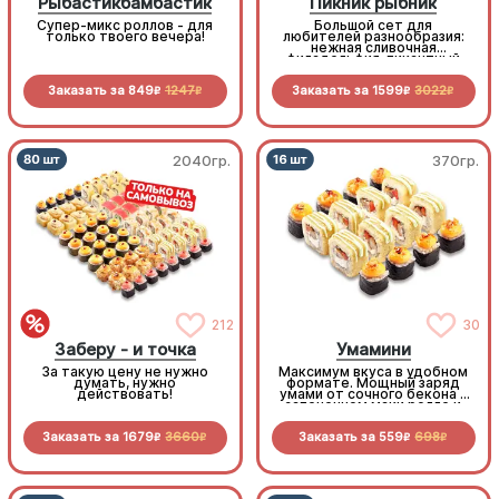
Рыбастикбамбастик
Пикник рыбник
Супер-микс роллов - для
Большой сет для
только твоего вечера!
любителей разнообразия:
нежная сливочная
филадельфия, пикантный
бекон, нежный лосось,
сытные мидии - лучшие
Заказать за
849
1247
Заказать за
1599
3022
роллы на любой вкус!
R
R
R
R
2040гр.
370гр.
212
30
Заберу - и точка
Умамини
За такую цену не нужно
Максимум вкуса в удобном
думать, нужно
формате. Мощный заряд
действовать!
умами от сочного бекона в
запеченном маки ролле и
королевского окуня в
золотистой темпуре
Заказать за
1679
3660
Заказать за
559
698
R
R
R
R