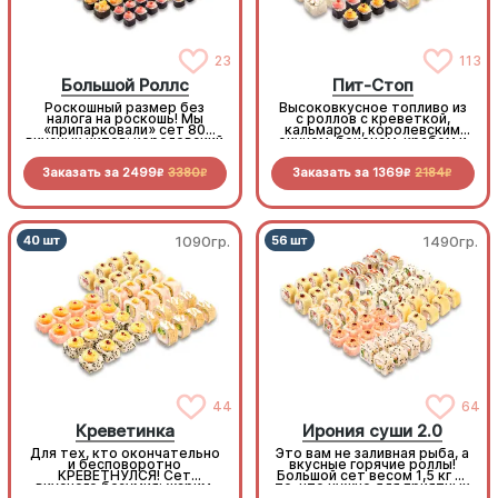
23
113
Большой Роллс
Пит-Стоп
Роскошный размер без
Высоковкусное топливо из
налога на роскошь! Мы
с роллов с креветкой,
«припарковали» сет 80
кальмаром, королевским
вкусных хитов: королевский
окунем, беконом, крабом и
окунь, сочный бекон,
пикантными овощами.
нежная курочка, снежный
Заправься до полного!
Заказать за
2499
3380
Заказать за
1369
2184
краб… список начинок
R
R
R
R
длинный, как лимузин.
1090гр.
1490гр.
44
64
Креветинка
Ирония суши 2.0
Для тех, кто окончательно
Это вам не заливная рыба, а
и бесповоротно
вкусные горячие роллы!
КРЕВЕТНУЛСЯ! Сет
Большой сет весом 1,5 кг —
вкусного безумия: жарим,
то, что нужно для приятных
печем и крутим любимый
весенних вечеров. И всё