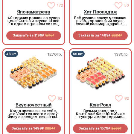
172
50
Японаматрена
Хит Проллдаж
40 горячих роллов по супер
Всё лучшее сразу: масляная
цене! Сытно и вкусно. И все
рыба, королевский окунь,
в одном огненном сете:
сочный кальмар, копченая
королевский окунь, сочный
курочка, пикантный бекон и
бекон, копченая курочка,
запеченный краб. Только
нежный краб, хрустящие
хиты среди роллов
Заказать за
1199
1715
Заказать за
1469
2224
овощи. Максимум вкуса,
R
R
R
R
минимум трат
1270гр.
1380гр.
62
82
Вкусночестный
КонтРолл
Когда признаешься себе,
Возьми голод под
что хочется всего и сразу:
КонтРолл! Филадельфия с
Филу с лососем, пикантные
тунцом и море горячих
мидии, рыбку, курочку,
хитов. Максимум начинки и
бекон и морепродукты.
вкуса по самой «вкусной»
Честно, вкусно, по очень
цене
Заказать за
1499
2224
Заказать за
1579
2533
выгодной цене
R
R
R
R