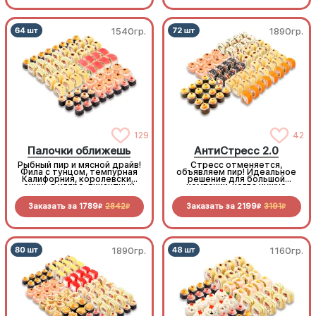
1540гр.
1890гр.
129
42
Палочки оближешь
АнтиСтресс 2.0
Рыбный пир и мясной драйв!
Стресс отменяется,
Фила с тунцом, темпурная
объявляем пир! Идеальное
Калифорния, королевский
решение для большой
окунь в кляре, пикантный
компании, когда нужно
бекон и копченая курочка,
много, вкусно и супер-
свежесть овощей и
выгодно
Заказать за
1789
2842
Заказать за
2199
3191
нежность морепродуктов.
R
R
R
R
1890гр.
1160гр.