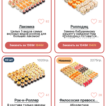
82
22
Лакомка
Роллодец
Целых 5 видов самых
Замена бабушкиному
вкусных видов роллов для
рецепту найдена! Наш
больших лакомок!
«Роллодец» готовится
быстро и съедается
мгновенно. Праздничное
настроение в каждом
Заказать за
1369
1945
Заказать за
1049
1147
кусочке без лишних хлопот
R
R
R
R
1020гр.
2275гр.
41
28
Рок-н-Роллер
Филососия превосходства
В составе только звезды:
Абсолютное