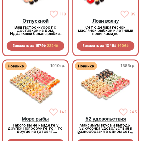
118
89
Отпускной
Лови волну
Ваш гастро-курорт с
Сет с деликатесной
доставкой на дом.
масляной рыбкой и летними
Идеальный баланс рыбки,
новинками по
морепродуктов и дерзкого
супервыгодной цене.
летнего Лечо-ролла с
беконом. Расслабьтесь и
Заказать за
1579
2224
Заказать за
1049
1406
отдыхайте, мы всё
R
R
R
R
приготовили!
1910гр.
1385гр.
142
245
Море рыбы
52 удовольствия
Такого вы не найдете у
Максимум вкуса и выгоды:
других! Попробуйте то, что
52 кусочка удовольствия и
другие не готовят:
разнообразия в одном сете.
уникальный ролл с
Лосось, тунец, королевский
кальмаром, пикантные
окунь, краб и курочка —
мидии, нежную масляную
плюс 4 дегустационных