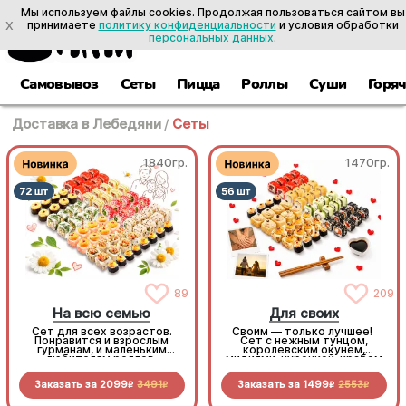
Мы используем файлы cookies. Продолжая пользоваться сайтом вы
X
принимаете
политику конфиденциальности
и условия обработки
персональных данных
.
Самовывоз
Сеты
Пицца
Роллы
Суши
Горя
Доставка в Лебедяни
/
Сеты
1840гр.
1470гр.
89
209
На всю семью
Для своих
Сет для всех возрастов.
Своим — только лучшее!
Понравится и взрослым
Сет с нежным тунцом,
гурманам, и маленьким
королевским окунем,
любителям роллов.
мидиями, курочкой, крабом
Разнообразные начинки,
и экзотическими фруктами.
яркие вкусы и нежные
Сытно, разнообразно и
Заказать за
2099
3491
Заказать за
1499
2553
сочетания. Безусловный хит
невероятно вкусно.
R
R
R
R
для большого застолья
Бросайте дела, собирайте
своих и наслаждайтесь