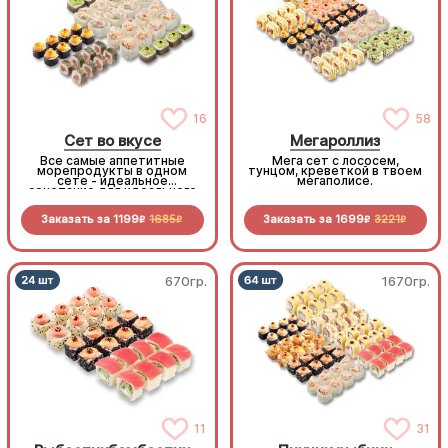
16
58
Сет во вкусе
Мегароллиз
Все самые аппетитные
Мега сет с лососем,
морепродукты в одном
тунцом, креветкой в твоем
сете - идеальное
мегаполисе.
сочетание для идеального
дня!
Заказать за
1199
1685
Заказать за
1699
3221
R
R
R
R
670гр.
1670гр.
11
31