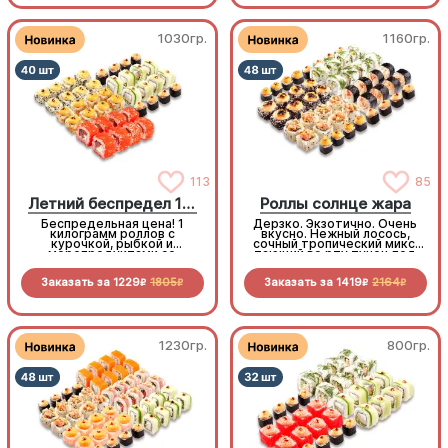
моментом
1030гр.
1160гр.
113
85
Летний беспредел 1 кг
Роллы солнце жара
Беспредельная цена! 1
Дерзко. Экзотично. Очень
килограмм роллов с
вкусно. Нежный лосось,
курочкой, рыбкой и
сочный тропический микс,
морепродуктами со
тающий во рту тунец под
скидкой специально для
горячим чеддером. Градус
вас!
вкуса на максимуме!
Заказать за
1229
1805
Заказать за
1419
2164
R
R
R
R
1230гр.
800гр.