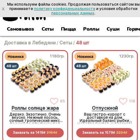
Мы используем файлы cookies. Продолжая пользоваться сайтом вы
X
принимаете
политику конфиденциальности
и условия обработки
персональных данных
.
Самовывоз
Сеты
Пицца
Роллы
Суши
Горя
Доставка в Лебедяни
/
Сеты
/
48 шт
1160гр.
1230гр.
85
116
Роллы солнце жара
Отпускной
Дерзко. Экзотично. Очень
Ваш гастро-курорт с
вкусно. Нежный лосось,
доставкой на дом.
сочный тропический микс,
Идеальный баланс рыбки,
тающий во рту тунец под
морепродуктов и дерзкого
горячим чеддером. Градус
летнего Лечо-ролла с
вкуса на максимуме!
беконом. Расслабьтесь и
Заказать за
1419
2164
Заказать за
1579
2224
отдыхайте, мы всё
R
R
R
R
приготовили!