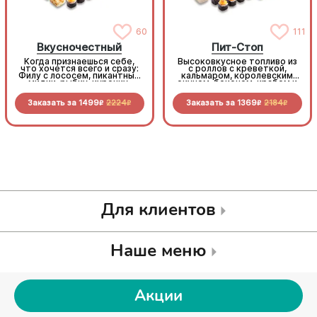
60
111
Вкусночестный
Пит-Стоп
Когда признаешься себе,
Высоковкусное топливо из
что хочется всего и сразу:
с роллов с креветкой,
Филу с лососем, пикантные
кальмаром, королевским
мидии, рыбку, курочку,
окунем, беконом, крабом и
бекон и морепродукты.
пикантными овощами.
Честно, вкусно, по очень
Заправься до полного!
Заказать за
1499
2224
Заказать за
1369
2184
выгодной цене
R
R
R
R
Для клиентов
Наше меню
Акции