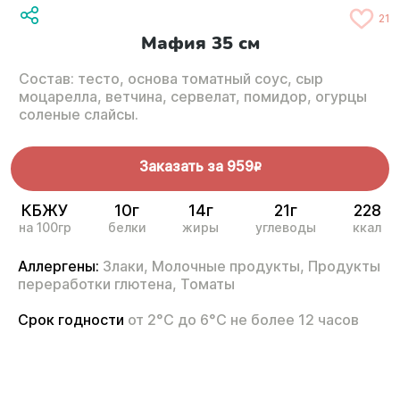
21
Мафия 35 см
Состав: тесто, основа томатный соус, сыр
моцарелла, ветчина, сервелат, помидор, огурцы
соленые слайсы.
Заказать за
959
R
КБЖУ
10г
14г
21г
228
на 100гр
белки
жиры
углеводы
ккал
Аллергены:
Злаки,
Молочные продукты,
Продукты
переработки глютена,
Томаты
Срок годности
от 2°С до 6°С не более 12 часов