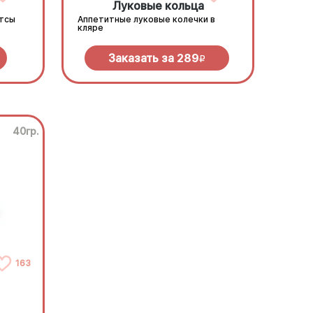
Луковые кольца
етсы
Аппетитные луковые колечки в
кляре
Заказать за
289
R
40гр.
163