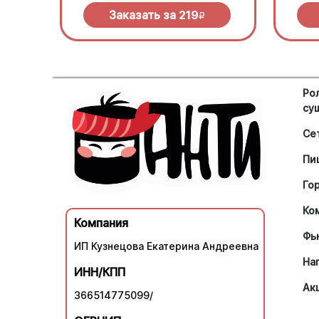
Заказать за
219
R
Ро
су
Се
Пи
Го
Ко
Компания
Фь
ИП Кузнецова Екатерина Андреевна
На
ИНН/КПП
Ак
366514775099/