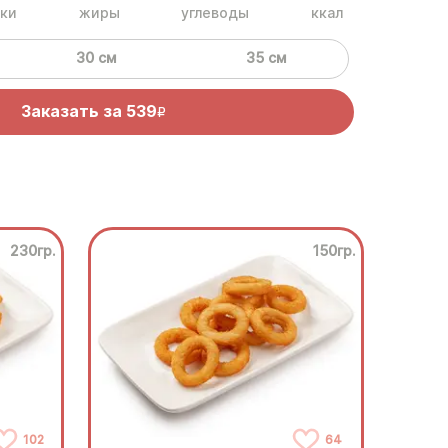
ки
жиры
углеводы
ккал
30 см
35 см
Заказать за
539
R
230гр.
150гр.
102
64