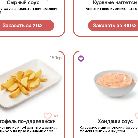
Сырный соус
Куриные наггетсы
й соус с насыщенным сырным
Аппетитные куриные нагг
м
Заказать за
29
Заказать за
369
R
R
150гр.
61
тофель по-деревенски
Хондаши соус
истые картофельные дольки,
Классический японский соус с
 выбор на праздничный стол
тонким рыбным вкусом