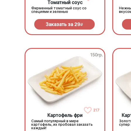
Томатный соус
Фирменный томатный соус со
Нежны
специями и зеленью
вкусо
Заказать за
29
R
150гр.
217
Картофель фри
Кар
Самый популярный в мире
Золот
картофель, их пробовал заказать
супер
каждый!