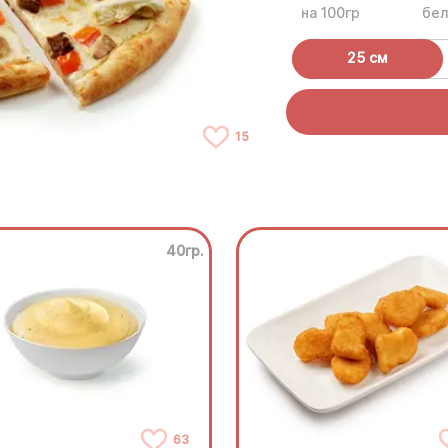
на 100гр
бел
25 см
15
40гр.
63