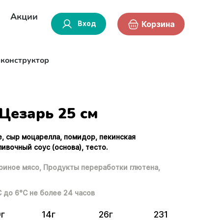
Акции
Вход
Корзина
-конструктор
Цезарь 25 см
е, сыр моцарелла, помидор, пекинская
ливочный соус (основа), тесто.
риное мясо,
Продукты переработки глютена,
С до 6°С не более 24 часов
0г
14г
26г
231