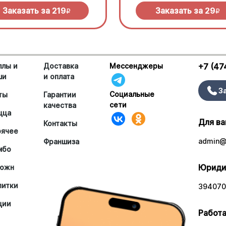
Заказать за
219
Заказать за
29
R
R
ллы и
Доставка
Мессенджеры
+7 (47
ши
и оплата
З
Социальные
ты
Гарантии
сети
качества
цца
Для ва
Контакты
рячее
admin@a
Франшиза
мбо
Юриди
южн
питки
394070,
ции
Работа