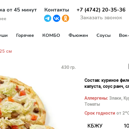
ка от 45 минут
Контакты
+7 (4742) 20-35-36
Заказать звонок
нее
уши
Горячее
КОМБО
Фьюжен
Соусы
Вок
25 см
430 гр.
Состав: куриное фил
капуста, соус ранч, с
Аллергены:
Злаки,
Ку
Томаты
Срок годности
от 2°
КБЖУ
1