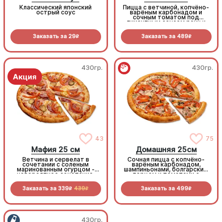
Классический японский
Пицца с ветчиной, копчёно-
острый соус
варёным карбонадом и
сочным томатом под
пикантным соусом ранч и
моцареллой
Заказать за
29
Заказать за
489
R
R
430гр.
430гр.
43
75
Мафия 25 см
Домашняя 25см
Ветчина и сервелат в
Сочная пицца с копчёно-
сочетании с соленым
варёным карбонадом,
маринованным огурцом -
шампиньонами, болгарским
невероятное сочетание,
перцем и томатами с
которое нужно
зеленью под моцареллой
попробовать!
Заказать за
339
439
Заказать за
499
R
R
R
430гр.
430гр.