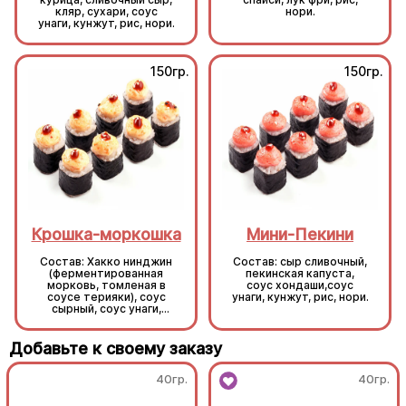
кляр, сухари, соус
нори.
унаги, кунжут, рис, нори.
150гр.
150гр.
Крошка-моркошка
Мини-Пекини
Состав: Хакко нинджин
Состав: сыр сливочный,
(ферментированная
пекинская капуста,
морковь, томленая в
соус хондаши,соус
соусе терияки), соус
унаги, кунжут, рис, нори.
сырный, соус унаги,
кунжут, рис, нори.
Добавьте к своему заказу
40гр.
40гр.