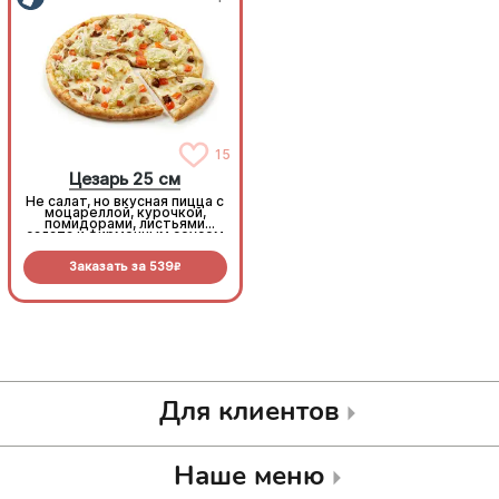
15
15
Цезарь 25 см
Цезарь 25 см
Не салат, но вкусная пицца с
Не салат, но вкусная пицца с
моцареллой, курочкой,
моцареллой, курочкой,
помидорами, листьями
помидорами, листьями
салата и фирменным соусом
салата и фирменным соусом
Заказать за
539
Заказать за
539
R
R
Для клиентов
Наше меню