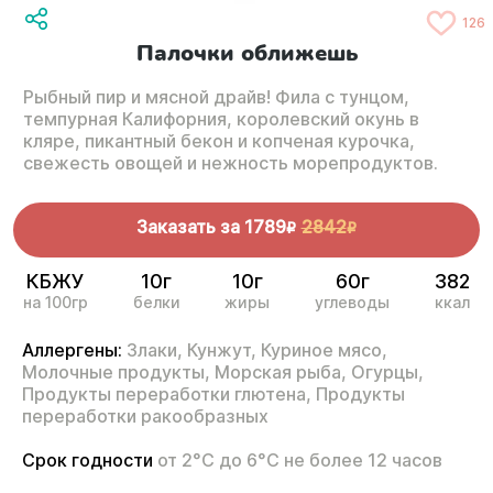
126
Палочки оближешь
Рыбный пир и мясной драйв! Фила с тунцом,
темпурная Калифорния, королевский окунь в
кляре, пикантный бекон и копченая курочка,
свежесть овощей и нежность морепродуктов.
Заказать за
1789
2842
R
R
КБЖУ
10г
10г
60г
382
на 100гр
белки
жиры
углеводы
ккал
Аллергены:
Злаки,
Кунжут,
Куриное мясо,
Молочные продукты,
Морская рыба,
Огурцы,
Продукты переработки глютена,
Продукты
переработки ракообразных
Срок годности
от 2°С до 6°С не более 12 часов