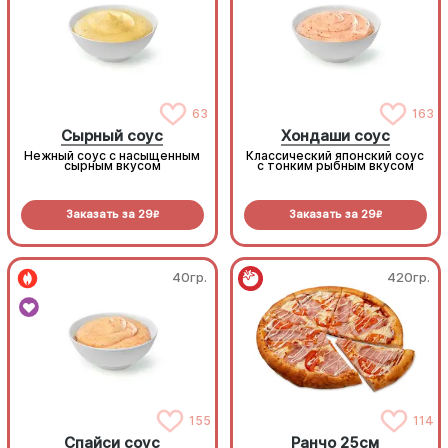
63
163
Сырный соус
Хондаши соус
Нежный соус с насыщенным
Классический японский соус
сырным вкусом
с тонким рыбным вкусом
Заказать за
29
Заказать за
29
R
R
40гр.
420гр.
155
114
Спайси соус
Ранчо 25см