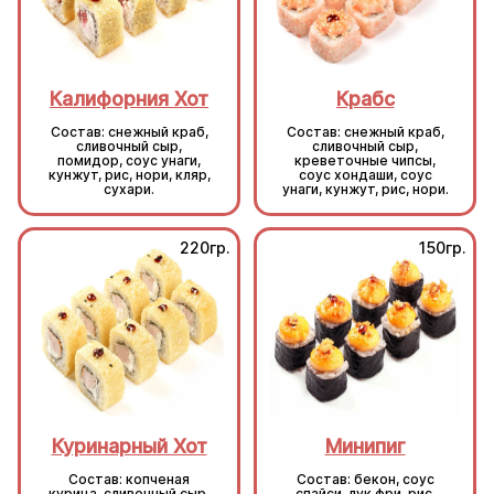
Калифорния Хот
Крабс
Состав: снежный краб,
Состав: снежный краб,
сливочный сыр,
сливочный сыр,
помидор, соус унаги,
креветочные чипсы,
кунжут, рис, нори, кляр,
соус хондаши, соус
сухари.
унаги, кунжут, рис, нори.
220гр.
150гр.
Куринарный Хот
Минипиг
Состав: копченая
Состав: бекон, соус
курица, сливочный сыр,
спайси, лук фри, рис,