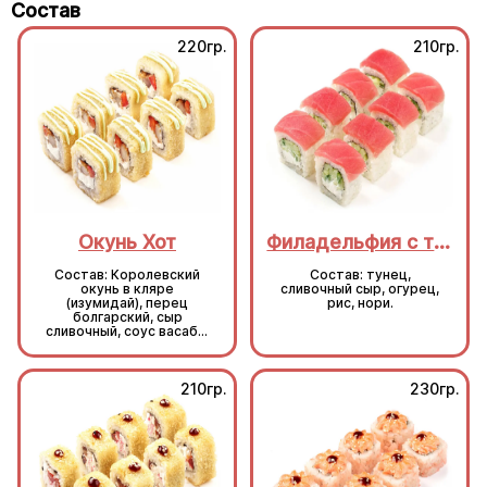
Состав
220гр.
210гр.
Окунь Хот
Филадельфия с тунцом
Состав: Королевский
Состав: тунец,
окунь в кляре
сливочный сыр, огурец,
(изумидай), перец
рис, нори.
болгарский, сыр
сливочный, соус васаби,
кляр, сухари, рис, нори.
210гр.
230гр.