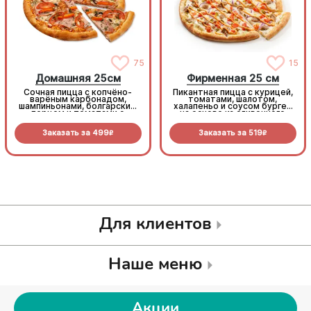
75
15
Домашняя 25см
Фирменная 25 см
Сочная пицца с копчёно-
Пикантная пицца с курицей,
варёным карбонадом,
томатами, шалотом,
шампиньонами, болгарским
халапеньо и соусом бургер
перцем и томатами с
на основе из сливочного
зеленью под моцареллой
соуса и моцареллы.
Заказать за
499
Заказать за
519
R
R
Для клиентов
Наше меню
Акции