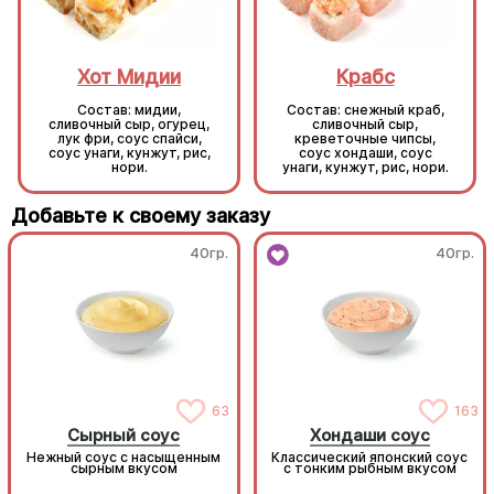
Хот Мидии
Крабс
Состав: мидии,
Состав: снежный краб,
сливочный сыр, огурец,
сливочный сыр,
лук фри, соус спайси,
креветочные чипсы,
соус унаги, кунжут, рис,
соус хондаши, соус
нори.
унаги, кунжут, рис, нори.
Добавьте к своему заказу
40гр.
40гр.
63
163
Сырный соус
Хондаши соус
Нежный соус с насыщенным
Классический японский соус
сырным вкусом
с тонким рыбным вкусом