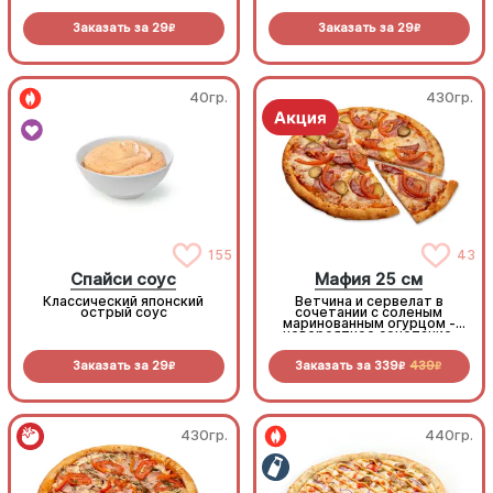
Заказать за
29
Заказать за
29
R
R
40гр.
430гр.
155
43
Спайси соус
Мафия 25 см
Классический японский
Ветчина и сервелат в
острый соус
сочетании с соленым
маринованным огурцом -
невероятное сочетание,
которое нужно
попробовать!
Заказать за
29
Заказать за
339
439
R
R
R
430гр.
440гр.