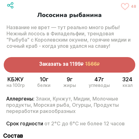
48
Лососина рыбанина
Название не врет — тут реально много рыбы!
Нежный лосось в Филадельфии, трендовая
"Рыбуба" с Королевским окунем, горячие мидии и
сочный краб - когда улов удался на славу!
Заказать за
1199
1566
R
R
КБЖУ
10г
9г
47г
324
на 100гр
белки
жиры
углеводы
ккал
Аллергены:
Злаки,
Кунжут,
Мидии,
Молочные
продукты,
Морская рыба,
Огурцы,
Продукты
переработки ракообразных
Срок годности
от 2°С до 6°С не более 12 часов
Состав