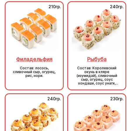
210гр.
240гр.
Филадельфия
Рыбуба
Состав: лосось,
Состав: Королевский
сливочный сыр, огурец,
окунь в кляре
рис, нори.
(изумидай), сливочный
сыр, огурец, соус
хондаши, соус унаги,
кунжут, рис, нори.
240гр.
230гр.