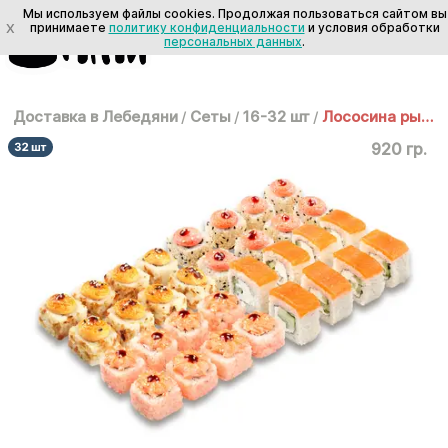
Мы используем файлы cookies. Продолжая пользоваться сайтом вы
X
принимаете
политику конфиденциальности
и условия обработки
персональных данных
.
Доставка в Лебедяни
/
Сеты
/
16-32 шт
/
Лососина рыбанина
920 гр.