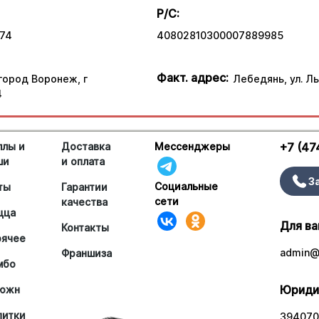
Р/С:
74
40802810300007889985
Факт. адрес:
 город Воронеж, г
Лебедянь, ул. Ль
4
ллы и
Доставка
Мессенджеры
+7 (47
ши
и оплата
З
Социальные
ты
Гарантии
сети
качества
цца
Для ва
Контакты
рячее
admin@a
Франшиза
мбо
Юриди
южн
питки
394070,