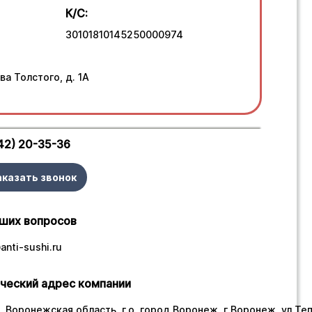
К/С:
30101810145250000974
ва Толстого, д. 1А
42) 20-35-36
аказать звонок
ших вопросов
nti-sushi.ru
ческий адрес компании
 Воронежская область, г.о. город Воронеж, г Воронеж, ул Тепл