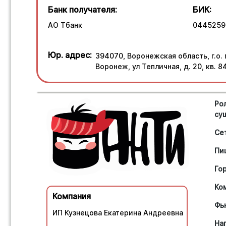
Банк получателя:
БИК:
АО Тбанк
0445259
Юр. адрес:
394070, Воронежская область, г.о.
Воронеж, ул Тепличная, д. 20, кв. 8
Ро
су
Се
Пи
Го
Ко
Компания
Фь
ИП Кузнецова Екатерина Андреевна
На