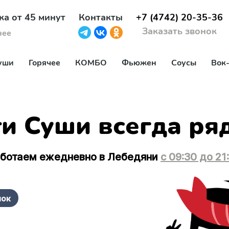
ка от 45 минут
Контакты
+7 (4742) 20-35-36
Заказать звонок
нее
уши
Горячее
КОМБО
Фьюжен
Соусы
Вок
и Суши всегда ря
ботаем ежедневно в Лебедяни
с 09:30 до 21
нок