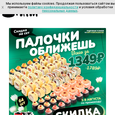
Мы используем файлы cookies. Продолжая пользоваться сайтом вы
Акции и скидки на роллы, суши и пиццу
X
принимаете
политику конфиденциальности
и условия обработки
в Лебедяни
персональных данных
.