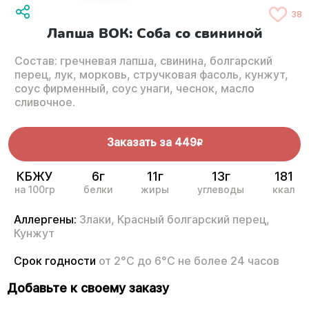
38
Лапша ВОК: Соба со свининой
Состав: гречневая лапша, свинина, болгарский
перец, лук, морковь, стручковая фасоль, кунжут,
соус фирменный, соус унаги, чеснок, масло
сливочное.
Заказать за
449
R
КБЖУ
6г
11г
13г
181
на 100гр
белки
жиры
углеводы
ккал
Аллергены:
Злаки,
Красный болгарский перец,
Кунжут
Срок годности
от 2°С до 6°С не более 24 часов
Добавьте к своему заказу