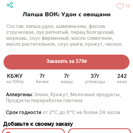
12
Лапша ВОК: Удон с овощами
Состав: лапша удон, шампиньоны, фасоль
стручковая, лук репчатый, перец болгарский,
морковь, соус фирменный, масло сливочное,
масло растительное, соус унаги, кунжут, чеснок.
Заказать за
379
R
КБЖУ
7г
7г
37г
242
на 100гр
белки
жиры
углеводы
ккал
Аллергены:
Злаки,
Кунжут,
Молочные продукты,
Продукты переработки глютена
Срок годности
от 2°С до 6°С не более 24 часов
Добавьте к своему заказу