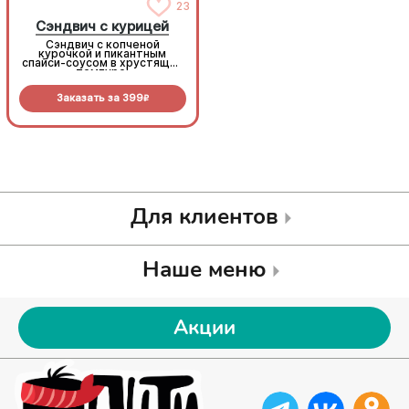
23
23
Сэндвич с курицей
Сэндвич с курицей
Сэндвич с копченой
Сэндвич с копченой
курочкой и пикантным
курочкой и пикантным
спайси-соусом в хрустящей
спайси-соусом в хрустящей
темпуре!
темпуре!
Заказать за
399
Заказать за
399
R
R
Для клиентов
Наше меню
Акции