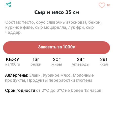
10
Сыр и мясо 35 см
Состав: тесто, соус сливочный (основа), бекон,
куриное филе, сыр моцарелла, лук фри, сыр
чеддер.
Заказать за
1039
R
КБЖУ
13г
20г
24г
291
на 100гр
белки
жиры
углеводы
ккал
Аллергены:
Злаки,
Куриное мясо,
Молочные
продукты,
Продукты переработки глютена
Срок годности
от 2°С до 6°С не более 12 часов