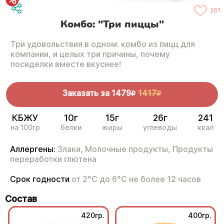
261
Комбо: "Три пиццы"
Три удовольствия в одном: комбо из пицц для
компании, и целых три причины, почему
посиделки вместе вкуснее!
Заказать за
1479
1417
R
R
КБЖУ
10г
15г
26г
241
на 100гр
белки
жиры
углеводы
ккал
Аллергены:
Злаки,
Молочные продукты,
Продукты
переработки глютена
Срок годности
от 2°С до 6°С не более 12 часов
Состав
420гр.
400гр.