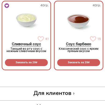
40гр.
40гр.
41
15
Сливочный соус
Соус барбекю
Тающий во рту соус с
Классический соус с ярким
нежным сливочным вкусом
пряным вкусом
Заказать за
29
Заказать за
29
R
R
Для клиентов