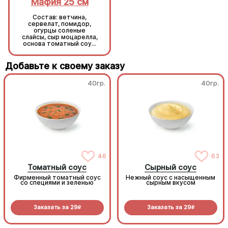
Мафия 25 см
Мафия 25 см
Состав: ветчина,
Состав: ветчина,
сервелат, помидор,
сервелат, помидор,
огурцы соленые
огурцы соленые
слайсы, сыр моцарелла,
слайсы, сыр моцарелла,
основа томатный соус,
основа томатный соус,
тесто.
тесто.
Добавьте к своему заказу
40гр.
40гр.
46
63
Томатный соус
Сырный соус
Фирменный томатный соус
Нежный соус с насыщенным
со специями и зеленью
сырным вкусом
Заказать за
29
Заказать за
29
R
R