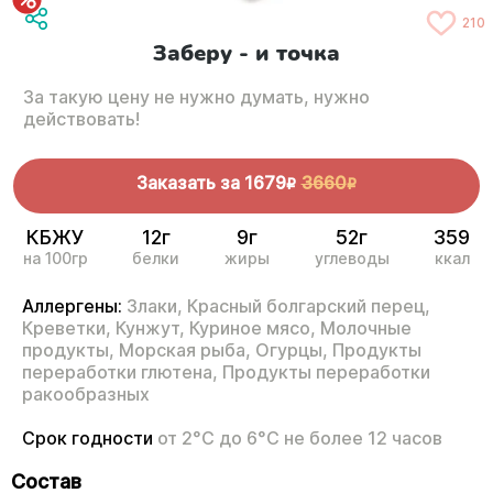
210
Заберу - и точка
За такую цену не нужно думать, нужно
действовать!
Заказать за
1679
3660
R
R
КБЖУ
12г
9г
52г
359
на 100гр
белки
жиры
углеводы
ккал
Аллергены:
Злаки,
Красный болгарский перец,
Креветки,
Кунжут,
Куриное мясо,
Молочные
продукты,
Морская рыба,
Огурцы,
Продукты
переработки глютена,
Продукты переработки
ракообразных
Срок годности
от 2°С до 6°С не более 12 часов
Состав