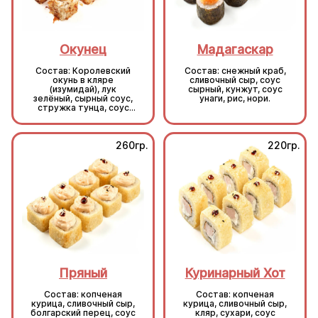
Окунец
Мадагаскар
Состав: Королевский
Состав: снежный краб,
окунь в кляре
сливочный сыр, соус
(изумидай), лук
сырный, кунжут, соус
зелёный, сырный соус,
унаги, рис, нори.
стружка тунца, соус
унаги, кунжут, рис, нори.
260гр.
220гр.
Пряный
Куринарный Хот
Состав: копченая
Состав: копченая
курица, сливочный сыр,
курица, сливочный сыр,
болгарский перец, соус
кляр, сухари, соус