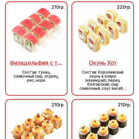
210гр.
220гр.
Филадельфия с тунцом
Окунь Хот
Состав: тунец,
Состав: Королевский
сливочный сыр, огурец,
окунь в кляре
рис, нори.
(изумидай), перец
болгарский, сыр
сливочный, соус васаби,
кляр, сухари, рис, нори.
210гр.
210гр.