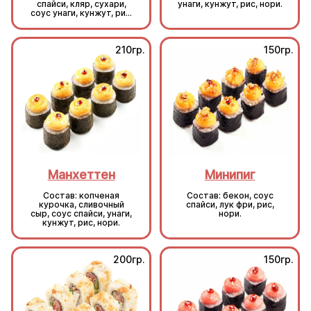
спайси, кляр, сухари,
унаги, кунжут, рис, нори.
соус унаги, кунжут, рис,
нори.
210гр.
150гр.
Манхеттен
Минипиг
Состав: копченая
Состав: бекон, соус
курочка, сливочный
спайси, лук фри, рис,
сыр, соус спайси, унаги,
нори.
кунжут, рис, нори.
200гр.
150гр.