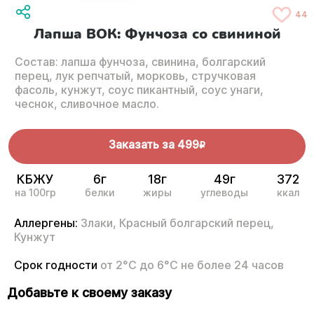
44
Лапша ВОК: Фунчоза со свининой
Состав: лапша фунчоза, свинина, болгарский
перец, лук репчатый, морковь, стручковая
фасоль, кунжут, соус пикантный, соус унаги,
чеснок, сливочное масло.
Заказать за
499
R
КБЖУ
6г
18г
49г
372
на 100гр
белки
жиры
углеводы
ккал
Аллергены:
Злаки,
Красный болгарский перец,
Кунжут
Срок годности
от 2°С до 6°С не более 24 часов
Добавьте к своему заказу