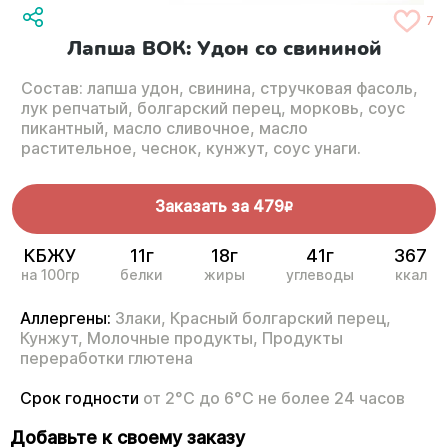
7
Лапша ВОК: Удон со свининой
Состав: лапша удон, свинина, стручковая фасоль,
лук репчатый, болгарский перец, морковь, соус
пикантный, масло сливочное, масло
растительное, чеснок, кунжут, соус унаги.
Заказать за
479
R
КБЖУ
11г
18г
41г
367
на 100гр
белки
жиры
углеводы
ккал
Аллергены:
Злаки,
Красный болгарский перец,
Кунжут,
Молочные продукты,
Продукты
переработки глютена
Срок годности
от 2°С до 6°С не более 24 часов
Добавьте к своему заказу