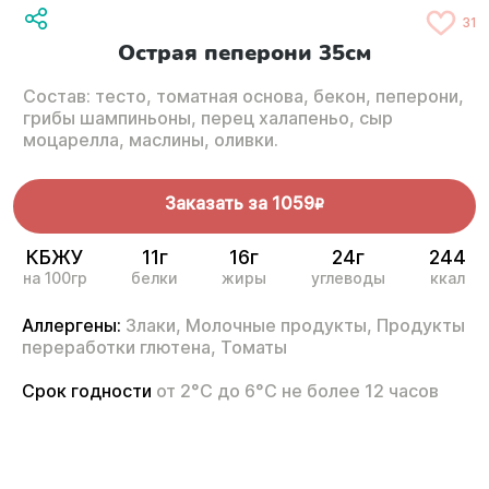
31
Острая пеперони 35см
Состав: тесто, томатная основа, бекон, пеперони,
грибы шампиньоны, перец халапеньо, сыр
моцарелла, маслины, оливки.
Заказать за
1059
R
КБЖУ
11г
16г
24г
244
на 100гр
белки
жиры
углеводы
ккал
Аллергены:
Злаки,
Молочные продукты,
Продукты
переработки глютена,
Томаты
Срок годности
от 2°С до 6°С не более 12 часов