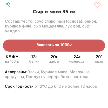
10
Сыр и мясо 35 см
Состав: тесто, соус сливочный (основа), бекон,
куриное филе, сыр моцарелла, лук фри, сыр
чеддер.
Заказать за
1039
R
КБЖУ
13г
20г
24г
291
на 100гр
белки
жиры
углеводы
ккал
Аллергены:
Злаки,
Куриное мясо,
Молочные
продукты,
Продукты переработки глютена
Срок годности
от 2°С до 6°С не более 12 часов