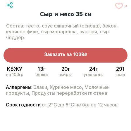
9
Сыр и мясо 35 см
Состав: тесто, соус сливочный (основа), бекон,
куриное филе, сыр моцарелла, лук фри, сыр
чеддер.
Заказать за
1039
R
КБЖУ
13г
20г
24г
291
на 100гр
белки
жиры
углеводы
ккал
Аллергены:
Злаки,
Куриное мясо,
Молочные
продукты,
Продукты переработки глютена
Срок годности
от 2°С до 6°С не более 12 часов