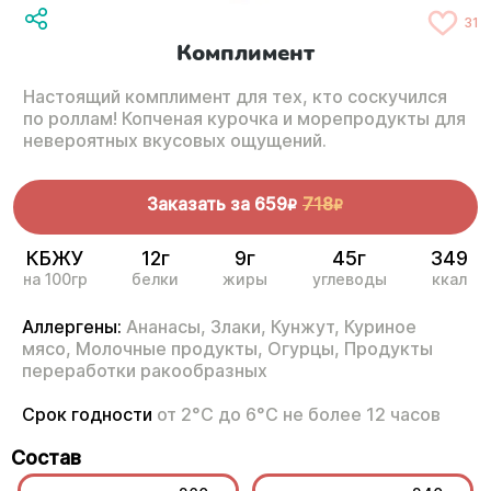
31
Комплимент
Настоящий комплимент для тех, кто соскучился
по роллам! Копченая курочка и морепродукты для
невероятных вкусовых ощущений.
Заказать за
659
718
R
R
КБЖУ
12г
9г
45г
349
на 100гр
белки
жиры
углеводы
ккал
Аллергены:
Ананасы,
Злаки,
Кунжут,
Куриное
мясо,
Молочные продукты,
Огурцы,
Продукты
переработки ракообразных
Срок годности
от 2°С до 6°С не более 12 часов
Состав