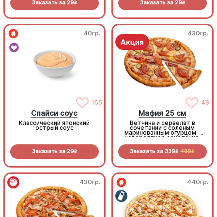
Заказать за
29
Заказать за
29
R
R
40гр.
430гр.
155
43
Спайси соус
Мафия 25 см
Классический японский
Ветчина и сервелат в
острый соус
сочетании с соленым
маринованным огурцом -
невероятное сочетание,
которое нужно
попробовать!
Заказать за
29
Заказать за
339
439
R
R
R
430гр.
440гр.