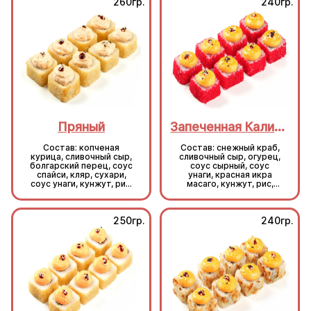
260гр.
240гр.
Пряный
Запеченная Калифорния
Состав: копченая
Состав: снежный краб,
курица, сливочный сыр,
сливочный сыр, огурец,
болгарский перец, соус
соус сырный, соус
спайси, кляр, сухари,
унаги, красная икра
соус унаги, кунжут, рис,
масаго, кунжут, рис,
нори.
нори.
250гр.
240гр.