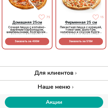
75
15
Домашняя 25см
Фирменная 25 см
Сочная пицца с копчёно-
Пикантная пицца с курицей,
варёным карбонадом,
томатами, шалотом,
шампиньонами, болгарским
халапеньо и соусом бургер
перцем и томатами с
на основе из сливочного
зеленью под моцареллой
соуса и моцареллы.
Заказать за
499
Заказать за
519
R
R
Для клиентов
Наше меню
Акции