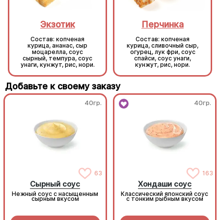
Экзотик
Перчинка
Состав: копченая
Состав: копченая
курица, ананас, сыр
курица, сливочный сыр,
моцарелла, соус
огурец, лук фри, соус
сырный, темпура, соус
спайси, соус унаги,
унаги, кунжут, рис, нори.
кунжут, рис, нори.
Добавьте к своему заказу
40гр.
40гр.
63
163
Сырный соус
Хондаши соус
Нежный соус с насыщенным
Классический японский соус
сырным вкусом
с тонким рыбным вкусом