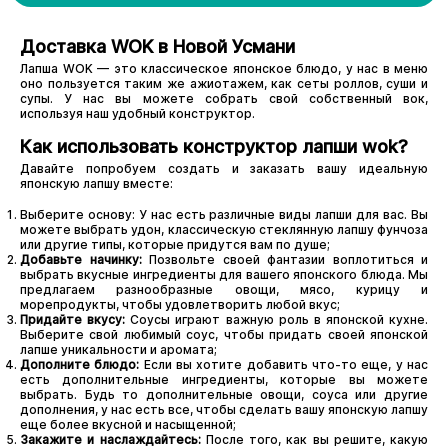
Доставка WOK в Новой Усмани
Лапша WOK — это классическое японское блюдо, у нас в меню
оно пользуется таким же ажиотажем, как сеты роллов, суши и
супы. У нас вы можете собрать свой собственный вок,
используя наш удобный конструктор.
Как использовать конструктор лапши wok?
Давайте попробуем создать и заказать вашу идеальную
японскую лапшу вместе:
Выберите основу: У нас есть различные виды лапши для вас. Вы
можете выбрать удон, классическую стеклянную лапшу фунчоза
или другие типы, которые придутся вам по душе;
Добавьте начинку:
Позвольте своей фантазии воплотиться и
выбрать вкусные ингредиенты для вашего японского блюда. Мы
предлагаем разнообразные овощи, мясо, курицу и
морепродукты, чтобы удовлетворить любой вкус;
Придайте вкусу:
Соусы играют важную роль в японской кухне.
Выберите свой любимый соус, чтобы придать своей японской
лапше уникальности и аромата;
Дополните блюдо:
Если вы хотите добавить что-то еще, у нас
есть дополнительные ингредиенты, которые вы можете
выбрать. Будь то дополнительные овощи, соуса или другие
дополнения, у нас есть все, чтобы сделать вашу японскую лапшу
еще более вкусной и насыщенной;
Закажите и наслаждайтесь:
После того, как вы решите, какую