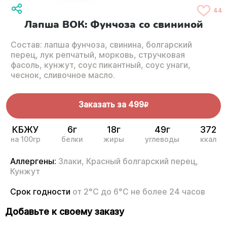
44
Лапша ВОК: Фунчоза со свининой
Состав: лапша фунчоза, свинина, болгарский
перец, лук репчатый, морковь, стручковая
фасоль, кунжут, соус пикантный, соус унаги,
чеснок, сливочное масло.
Заказать за
499
R
КБЖУ
6г
18г
49г
372
на 100гр
белки
жиры
углеводы
ккал
Аллергены:
Злаки,
Красный болгарский перец,
Кунжут
Срок годности
от 2°С до 6°С не более 24 часов
Добавьте к своему заказу