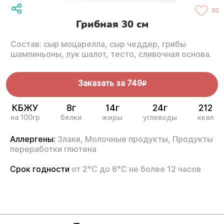
30
Грибная 30 см
Состав: сыр моцарелла, сыр чеддер, грибы
шампиньоны, лук шалот, тесто, сливочная основа.
Заказать за
749
R
КБЖУ
8г
14г
24г
212
на 100гр
белки
жиры
углеводы
ккал
Аллергены:
Злаки,
Молочные продукты,
Продукты
переработки глютена
Срок годности
от 2°С до 6°С не более 12 часов