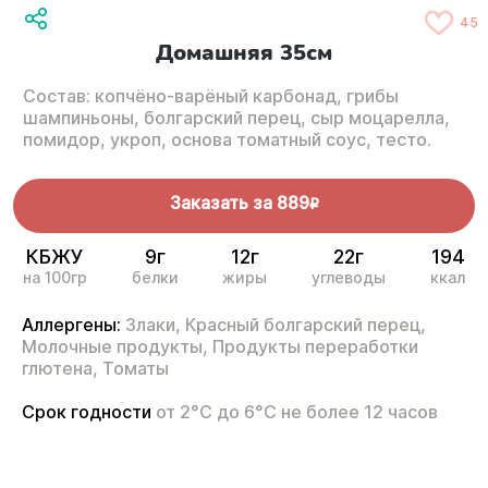
45
Домашняя 35см
Состав: копчёно-варёный карбонад, грибы
шампиньоны, болгарский перец, сыр моцарелла,
помидор, укроп, основа томатный соус, тесто.
Заказать за
889
R
КБЖУ
9г
12г
22г
194
на 100гр
белки
жиры
углеводы
ккал
Аллергены:
Злаки,
Красный болгарский перец,
Молочные продукты,
Продукты переработки
глютена,
Томаты
Срок годности
от 2°С до 6°С не более 12 часов