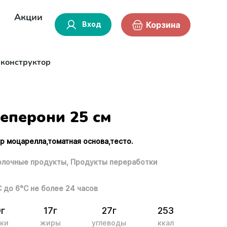
Акции
Вход
Корзина
-конструктор
еперони 25 см
ыр моцарелла,томатная основа,тесто.
лочные продукты,
Продукты переработки
С до 6°С не более 24 часов
0г
17г
27г
253
ки
жиры
углеводы
ккал