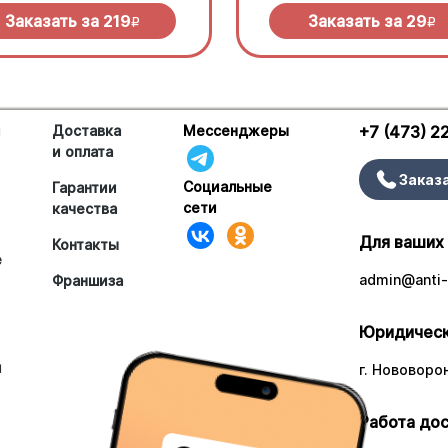
Заказать за
219
Заказать за
29
R
R
и
Доставка
Мессенджеры
+7 (473) 2
и оплата
Заказ
Социальные
Гарантии
сети
качества
Для ваших
Контакты
е
admin@anti-
Франшиза
Юридическ
и
г. Нововоро
Работа дос