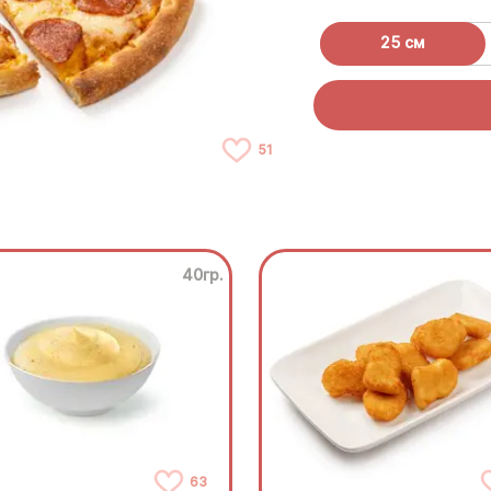
25 см
51
40гр.
63