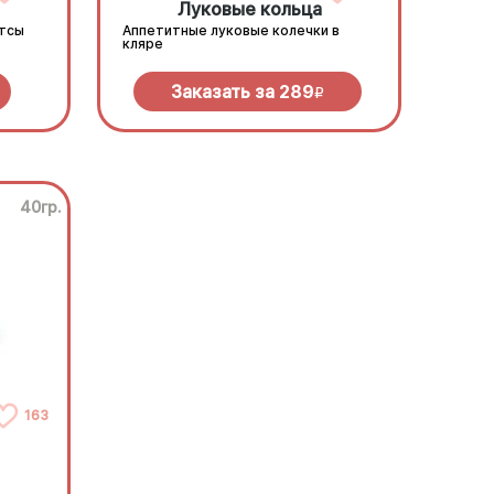
Луковые кольца
етсы
Аппетитные луковые колечки в
кляре
Заказать за
289
R
40гр.
163