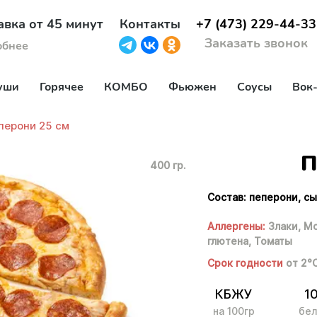
авка от 45 минут
Контакты
+7 (473) 229-44-33
Заказать звонок
обнее
уши
Горячее
КОМБО
Фьюжен
Соусы
Вок
перони 25 см
П
400 гр.
Состав: пеперони, с
Аллергены:
Злаки,
Мо
глютена,
Томаты
Срок годности
от 2°
КБЖУ
1
на 100гр
бел