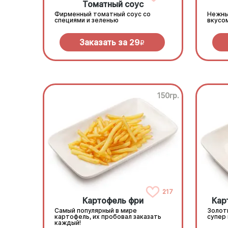
Томатный соус
Фирменный томатный соус со
Нежны
специями и зеленью
вкусо
Заказать за
29
R
150гр.
217
Картофель фри
Кар
Самый популярный в мире
Золот
картофель, их пробовал заказать
супер
каждый!