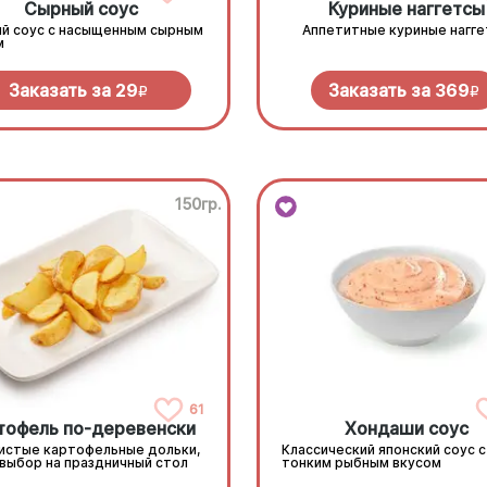
Сырный соус
Куриные наггетсы
й соус с насыщенным сырным
Аппетитные куриные нагг
м
Заказать за
29
Заказать за
369
R
R
150гр.
61
тофель по-деревенски
Хондаши соус
истые картофельные дольки,
Классический японский соус с
 выбор на праздничный стол
тонким рыбным вкусом