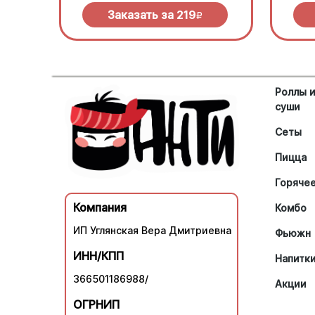
Заказать за
219
R
Роллы 
суши
Сеты
Пицца
Горяче
Компания
Комбо
ИП Углянская Вера Дмитриевна
Фьюжн
ИНН/КПП
Напитк
366501186988/
Акции
ОГРНИП