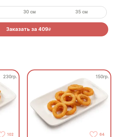
30 см
35 см
Заказать за
409
R
230гр.
150гр.
102
64