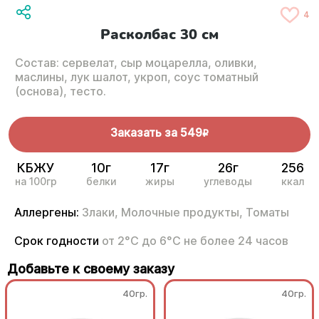
4
Расколбас 30 см
Состав: сервелат, сыр моцарелла, оливки,
маслины, лук шалот, укроп, соус томатный
(основа), тесто.
Заказать за
549
R
КБЖУ
10г
17г
26г
256
на 100гр
белки
жиры
углеводы
ккал
Аллергены:
Злаки,
Молочные продукты,
Томаты
Срок годности
от 2°С до 6°С не более 24 часов
Добавьте к своему заказу
40гр.
40гр.