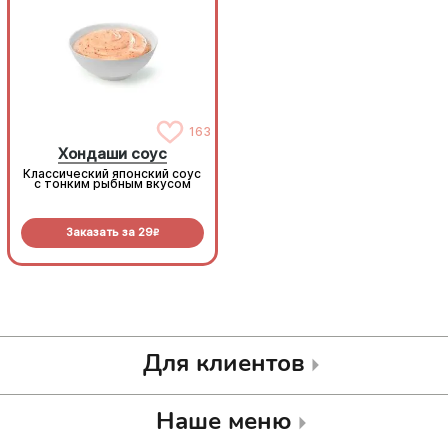
163
163
Хондаши соус
Хондаши соус
Классический японский соус
Классический японский соус
с тонким рыбным вкусом
с тонким рыбным вкусом
Заказать за
29
Заказать за
29
R
R
Для клиентов
Наше меню