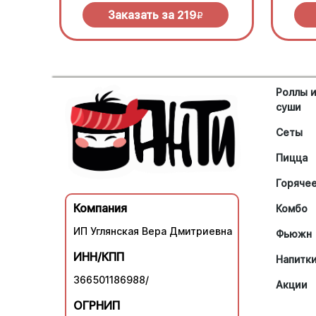
Заказать за
219
R
Роллы 
суши
Сеты
Пицца
Горяче
Компания
Комбо
ИП Углянская Вера Дмитриевна
Фьюжн
ИНН/КПП
Напитк
366501186988/
Акции
ОГРНИП