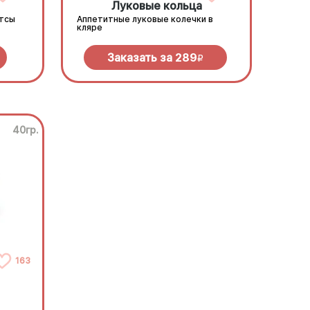
Луковые кольца
етсы
Аппетитные луковые колечки в
кляре
Заказать за
289
R
40гр.
163