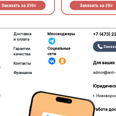
Заказать за
219
Заказать за
29
R
R
и
Доставка
Мессенджеры
+7 (473) 2
и оплата
Заказ
Социальные
Гарантии
сети
качества
Для ваших
Контакты
е
admin@anti-
Франшиза
Юридическ
и
г. Нововоро
Работа дос