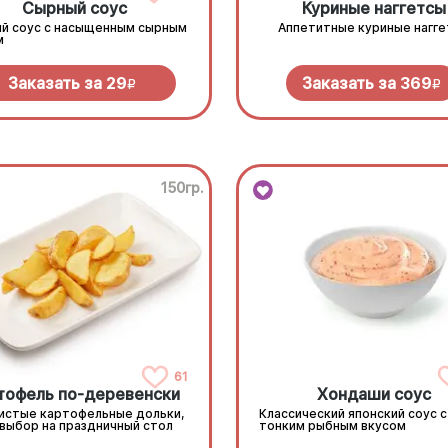
Сырный соус
Куриные наггетсы
й соус с насыщенным сырным
Аппетитные куриные нагг
м
Заказать за
29
Заказать за
369
R
R
150гр.
61
тофель по-деревенски
Хондаши соус
истые картофельные дольки,
Классический японский соус с
 выбор на праздничный стол
тонким рыбным вкусом