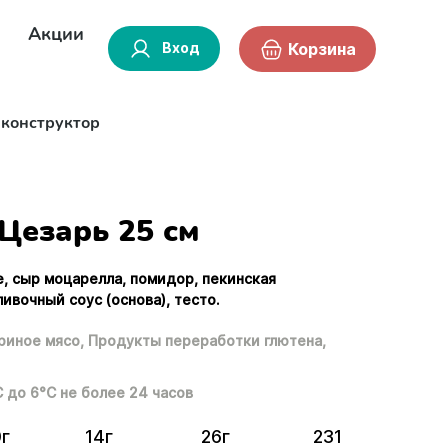
Акции
Вход
Корзина
-конструктор
Цезарь 25 см
е, сыр моцарелла, помидор, пекинская
ливочный соус (основа), тесто.
риное мясо,
Продукты переработки глютена,
С до 6°С не более 24 часов
0г
14г
26г
231