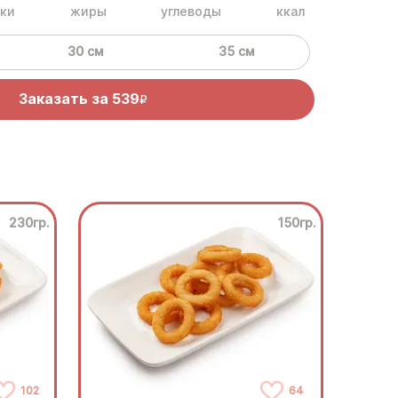
ки
жиры
углеводы
ккал
30 см
35 см
Заказать за
539
R
230гр.
150гр.
102
64