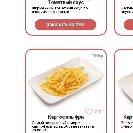
Томатный соус
Фирменный томатный соус со
Нежны
специями и зеленью
вкусо
Заказать за
29
R
150гр.
217
Картофель фри
Кар
Самый популярный в мире
Золот
картофель, их пробовал заказать
супер
каждый!