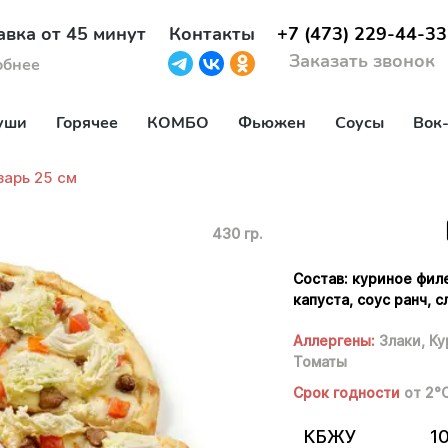
авка от 45 минут
Контакты
+7 (473) 229-44-33
Заказать звонок
обнее
уши
Горячее
КОМБО
Фьюжен
Соусы
Вок
зарь 25 см
430 гр.
Состав: куриное фил
капуста, соус ранч, с
Аллергены:
Злаки,
Ку
Томаты
Срок годности
от 2°
КБЖУ
1