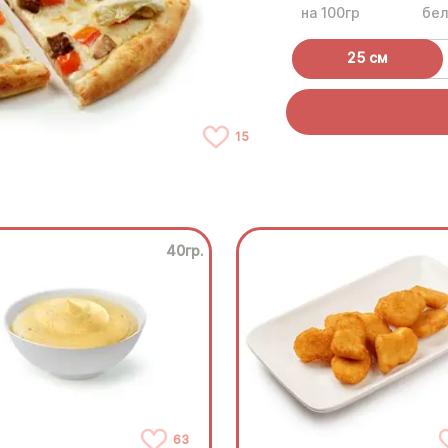
на 100гр
бел
25 см
15
40гр.
63