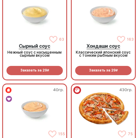
63
163
Сырный соус
Хондаши соус
Нежный соус с насыщенным
Классический японский соус
сырным вкусом
с тонким рыбным вкусом
Заказать за
29
Заказать за
29
R
R
40гр.
430гр.
155
75