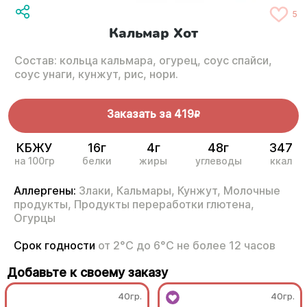
5
Кальмар Хот
Состав: кольца кальмара, огурец, соус спайси,
соус унаги, кунжут, рис, нори.
Заказать за
419
R
КБЖУ
16г
4г
48г
347
на 100гр
белки
жиры
углеводы
ккал
Аллергены:
Злаки,
Кальмары,
Кунжут,
Молочные
продукты,
Продукты переработки глютена,
Огурцы
Срок годности
от 2°С до 6°С не более 12 часов
Добавьте к своему заказу
40гр.
40гр.