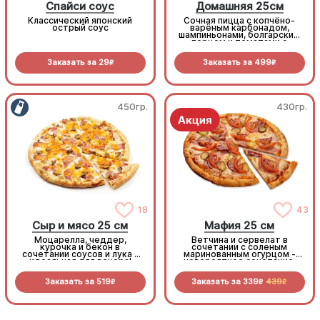
Спайси соус
Домашняя 25см
Классический японский
Сочная пицца с копчёно-
острый соус
варёным карбонадом,
шампиньонами, болгарским
перцем и томатами с
зеленью под моцареллой
Заказать за
29
Заказать за
499
R
R
450гр.
430гр.
18
43
Сыр и мясо 25 см
Мафия 25 см
Моцарелла, чеддер,
Ветчина и сервелат в
курочка и бекон в
сочетании с соленым
сочетании соусов и лука -
маринованным огурцом -
идеальная для вечера!
невероятное сочетание,
которое нужно
попробовать!
Заказать за
519
Заказать за
339
439
R
R
R