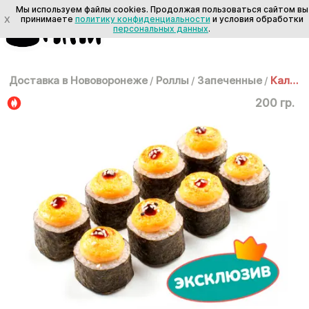
Мы используем файлы cookies. Продолжая пользоваться сайтом вы
X
принимаете
политику конфиденциальности
и условия обработки
персональных данных
.
Доставка в Нововоронеже
/
Роллы
/
Запеченные
/
Кальмар Хот
200 гр.