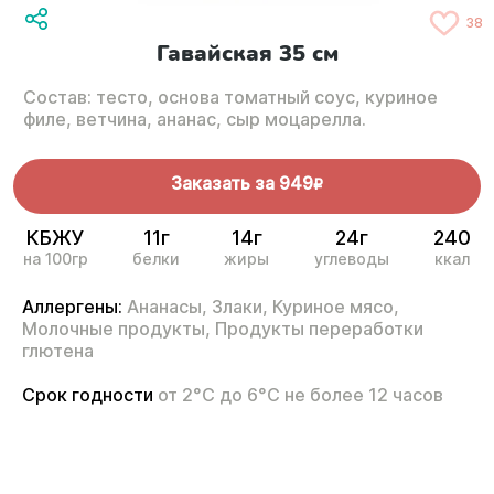
38
Гавайская 35 см
Состав: тесто, основа томатный соус, куриное
филе, ветчина, ананас, сыр моцарелла.
Заказать за
949
R
КБЖУ
11г
14г
24г
240
на 100гр
белки
жиры
углеводы
ккал
Аллергены:
Ананасы,
Злаки,
Куриное мясо,
Молочные продукты,
Продукты переработки
глютена
Срок годности
от 2°С до 6°С не более 12 часов