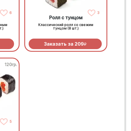
6
3
Ролл с тунцом
тным
Классический ролл со свежим
.)
тунцом (8 шт.)
Заказать за
209
R
120гр.
5