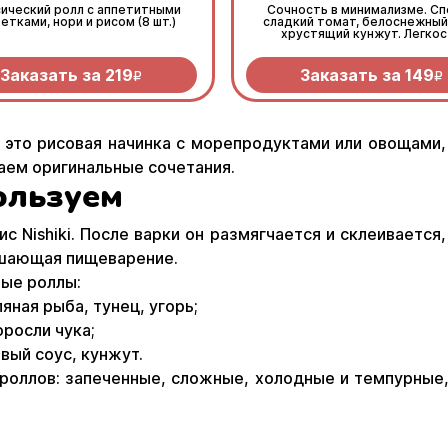
сический ролл с аппетитными
Сочность в минимализме. Сп
етками, нори и рисом (8 шт.)
сладкий томат, белоснежный
хрустящий кунжут. Легкос
которая заряжает витами
Заказать за
219
Заказать за
149
R
R
 это рисовая начинка с морепродуктами или овощами,
аем оригинальные сочетания.
ользуем
с Nishiki. После варки он размягчается и склеивается
учшающая пищеварение.
тые роллы:
ная рыба, тунец, угорь;
росли чука;
вый соус, кунжут.
роллов: запеченные, сложные, холодные и темпурные,