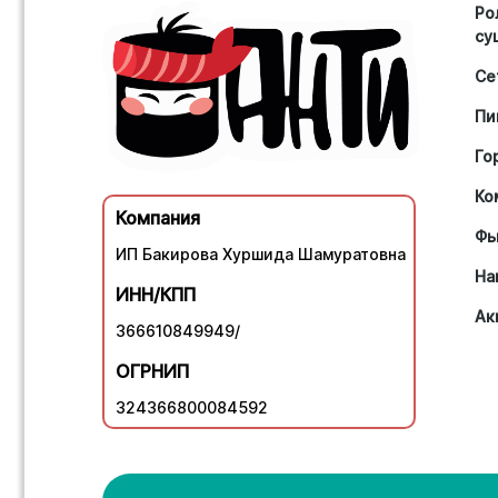
Ро
су
Се
Пи
Го
Ко
Компания
Фь
ИП Бакирова Хуршида Шамуратовна
На
ИНН/КПП
Ак
366610849949/
ОГРНИП
324366800084592