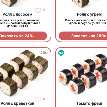
11
Ролл с лососем
Ролл с угрем
ассический ролл с нежным
Классический ролл с пикан
осем – самый популярный в
угрем и соусом унаги (8 шт
Японии! (8 шт.)
Заказать за
249
Заказать за
289
R
R
120гр.
6
Ролл с креветкой
Томато фреш