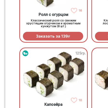
16
Ролл с огурцом
Классический ролл со свежим
Кл
хрустящим огурчиком и ароматным
лос
кунжутом (8 шт.)
Заказать за
139
R
125гр.
10
Капоэйра