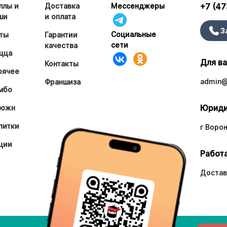
ллы и
Доставка
Мессенджеры
+7 (47
ши
и оплата
З
Социальные
ты
Гарантии
сети
качества
цца
Для в
Контакты
рячее
admin@
Франшиза
мбо
Юриди
южн
питки
г Ворон
ции
Работа
Достав