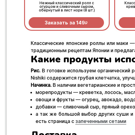
Нежный классический ролл с
Клас
огурцом и сливочным сыром,
крев
обернутый в лист нори (8 шт.)
Заказать за
149
R
Классические японские роллы или маки —
традиционным рецептам Японии и предлаг
Какие продукты исп
Рис.
В готовке используем органический ри
Nishiki содержится грубая клетчатка, ул
Начинка.
В наличии вегетарианские и прос
морепродукты — креветка, лосось, масля
овощи и фрукты — огурец, авокадо, водо
добавки — сливочный сыр, пряный орехо
а так же большой выбор других суши и 
есть страница с
запеченными сетами
Доставка