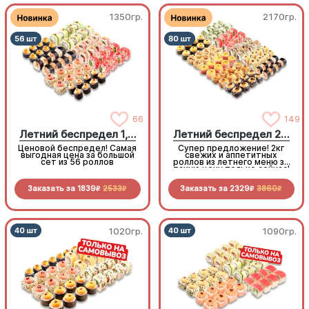
1350гр.
2170гр.
66
149
Летний беспредел 1,5 кг
Летний беспредел 2 кг
Ценовой беспредел! Самая
Супер предложение! 2кг
выгодная цена за большой
свежих и аппетитных
сет из 56 роллов
роллов из летнего меню за
такую цену только сейчас!
Заказать за
1839
2533
Заказать за
2329
3860
R
R
R
R
1020гр.
1090гр.