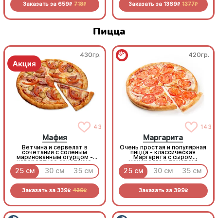
Заказать за
659
718
Заказать за
1369
1377
R
R
R
R
Пицца
430гр.
420гр.
43
143
Мафия
Маргарита
Ветчина и сервелат в
Очень простая и популярная
сочетании с соленым
пицца - классическая
маринованным огурцом -
Маргарита с сыром
невероятное сочетание,
моцарелла и томатом!
которое нужно
25 см
30 см
35 см
25 см
30 см
35 см
попробовать!
Заказать за
339
439
Заказать за
399
R
R
R