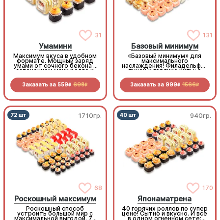
31
131
Умамини
Базовый минимум
Максимум вкуса в удобном
«Базовый минимум» для
формате. Мощный заряд
максимального
умами от сочного бекона в
наслаждения! Филадельфия
запеченном маки ролле и
тунец и горячие хиты: с
королевского окуня в
мидиями, королевским
золотистой темпуре
окунем и крабом. Богатая
Заказать за
559
698
Заказать за
999
1566
палитра вкусов не оставит
R
R
R
R
шансов голоду
1710гр.
940гр.
68
170
Роскошный максимум
Японаматрена
Роскошный способ
40 горячих роллов по супер
устроить большой мир с
цене! Сытно и вкусно. И все
максимальной выгодой. 72
в одном огненном сете: