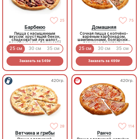
25
75
Барбекю
Домашняя
Пицца с насыщенным
Сочная пицца с копчёно-
вкусом: хрустящий бекон,
варёным карбонадом,
сладковатый лук шалот,
шампиньонами, болгарским
томатный соус, тянущаяся
перцем и томатами с
моцарелла и дымный
зеленью под моцареллой
25 см
30 см
35 см
25 см
30 см
35 см
прянный соус барбекю.
Заказать за
549
Заказать за
499
R
R
420гр.
420гр.
28
114
Ветчина и грибы
Ранчо