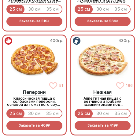
халапеньо и соусом бургер
луком шалот и хрустящим
на основе из сливочного
луком фри на томатной
соуса и моцареллы.
основе с моцареллой.
25 см
30 см
35 см
25 см
30 см
35 см
Заказать за
519
Заказать за
569
R
R
400гр.
430гр.
51
166
Пеперони
Нежная
Классическая пицца с
Аппетитная пицца с
колбасками пеперони,
ветчиной и грибами
основой из томатного соуса
шампиньонами под
и пеперони
пикантным соусом ранч и
моцареллой
25 см
30 см
35 см
25 см
30 см
35 см
Заказать за
409
Заказать за
419
R
R