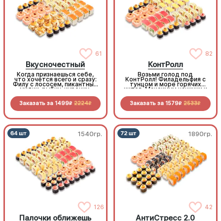
61
82
Вкусночестный
КонтРолл
Когда признаешься себе,
Возьми голод под
что хочется всего и сразу:
КонтРолл! Филадельфия с
Филу с лососем, пикантные
тунцом и море горячих
мидии, рыбку, курочку,
хитов. Максимум начинки и
бекон и морепродукты.
вкуса по самой «вкусной»
Честно, вкусно, по очень
цене
Заказать за
1499
2224
Заказать за
1579
2533
выгодной цене
R
R
R
R
1540гр.
1890гр.
126
42
Палочки оближешь
АнтиСтресс 2.0