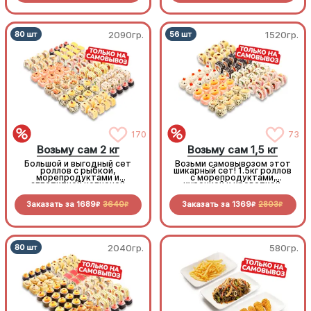
2090гр.
1520гр.
170
73
Возьму сам 2 кг
Возьму сам 1,5 кг
Большой и выгодный сет
Возьми самовывозом этот
роллов с рыбкой,
шикарный сет! 1.5кг роллов
морепродуктами и
с морепродуктами,
аппетитной копченой
курочкой и креветкой.
курочкой. Заказывай и
Приготовлено с любовью!
забирай самовывозом!
Заказать за
1689
3640
Заказать за
1369
2803
R
R
R
R
2040гр.
580гр.