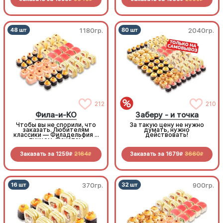
1180гр.
2040гр.
212
210
Фила-и-КО
Заберу - и точка
Чтобы вы не спорили, что
За такую цену не нужно
заказать. Любителям
думать, нужно
классики — Филадельфия с
действовать!
тунцом. Фанатам
похрустеть — горячая
темпура с королевским
Заказать за
1259
2164
Заказать за
1679
3660
окунем и курочкой.
R
R
R
R
Запеченные маки -
залетают в рот целиком,
как попкорн, а насыщают
как полноценное блюдо.
Такая компания понравится
всем
370гр.
900гр.