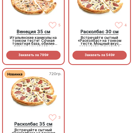
5
4
Венеция 35 см
Расколбас 30 см
Итальянские каникулы на
Встречайте сытный
тонком тесте! Сочная
«Расколбас» на тонком
томатная база, обилие
тесте. Мощный вкус
тягучей моцареллы и
сервелата купается в
ароматная копченая
сливочной моцарелле, а
курочка. Микс маслин,
маслины и лук-шалот
Заказать за
799
Заказать за
549
оливок и сладкого шалота
добавляют изысканной
R
R
создает тот самый
пикантности. Тонко, сочно,
безупречный
колбасно
средиземноморский вкус
720гр.
720гр.
Расколбас 35 см
3
Расколбас 35 см
Встречайте сытный
Встречайте сытный
«Расколбас» на тонком
«Расколбас» на тонком