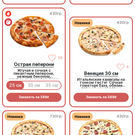
430гр.
430гр.
58
Острая пеперони
4
Жгучая и сочная с
Венеция 30 см
пикантным пеперони,
нежным беконом,
шампиньонами и перчиком
Итальянские каникулы на
халапеньо под моцареллой
тонком тесте! Сочная
25 см
30 см
35 см
томатная база, обилие
тягучей моцареллы и
ароматная копченая
курочка. Микс маслин,
Заказать за
589
Заказать за
569
оливок и сладкого шалота
R
R
создает тот самый
безупречный
средиземноморский вкус
730гр.
430гр.