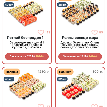
113
85
Летний беспредел 1 кг
Роллы солнце жара
Беспредельная цена! 1
Дерзко. Экзотично. Очень
килограмм роллов с
вкусно. Нежный лосось,
курочкой, рыбкой и
сочный тропический микс,
морепродуктами со
тающий во рту тунец под
скидкой специально для
горячим чеддером. Градус
вас!
вкуса на максимуме!
Заказать за
1229
1805
Заказать за
1419
2164
R
R
R
R
1230гр.
800гр.
117
88