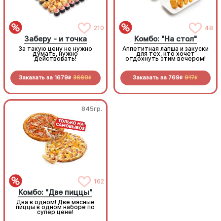
210
48
Заберу - и точка
Комбо: "На стол"
За такую цену не нужно
Аппетитная лапша и закуски
думать, нужно
для тех, кто хочет
действовать!
отдохнуть этим вечером!
Заказать за
1679
3660
Заказать за
769
917
R
R
R
R
845гр.
845гр.
Комбо: "Две пиццы"
162
Комбо: "Две пиццы"
Два в одном! Две мясные
Два в одном! Две мясные
пиццы в одном наборе по
пиццы в одном наборе по
супер цене!
супер цене!