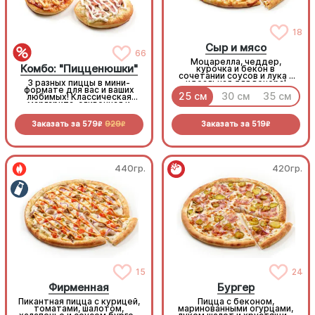
18
Сыр и мясо
66
Моцарелла, чеддер,
Комбо: "Пицценюшки"
курочка и бекон в
сочетании соусов и лука -
3 разных пиццы в мини-
идеальная для вечера!
формате для вас и ваших
25 см
30 см
35 см
любимых! Классическая
маргарита, сливочная и
бургер-пицца
Заказать за
579
929
Заказать за
519
R
R
R
440гр.
420гр.
15
24
Фирменная
Бургер
Пикантная пицца с курицей,
Пицца с беконом,
томатами, шалотом,
маринованными огурцами,