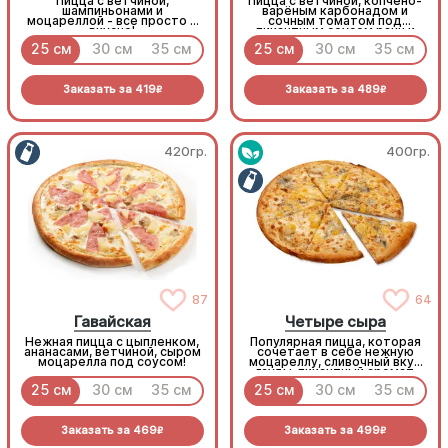
Пицца с ветчиной,
Пицца с ветчиной, копчёно-
шампиньонами и
варёным карбонадом и
моцареллой - все просто и
сочным томатом под
вкусно!
пикантным соусом ранч и
моцареллой
25 см
30 см
35 см
25 см
30 см
35 см
Заказать за
419
Заказать за
489
R
R
420гр.
400гр.
87
64
Гавайская
Четыре сыра
Нежная пицца с цыпленком,
Популярная пицца, которая
ананасами, ветчиной, сыром
сочетает в себе нежную
моцарелла под соусом!
моцареллу, сливочный вкус
гауды, пикантный аромат
пармезана и пряность сыра
25 см
30 см
35 см
25 см
30 см
35 см
дорблю!
Заказать за
469
Заказать за
499
R
R