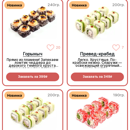
240гр.
200гр.
20
7
Горыныч
Превед-крабед
Прямо из пламени! Запекаем
Легко. Хрустяще. По-
ломтик чеддера до
крабски нежно. Снаружи —
дерзкого темного хруста,
освежающий огуречный
сохраняя внутри тягучую
слайс, внутри —
сырную нежность. В паре с
беспроигрышный микс из
черной масаго и сочным
снежного краба, крем-сыра
Заказать за
399
Заказать за
349
тунцом получается
и пекинской капусты.
R
R
безумно стильно и
Максимум сочности в
феноменально вкусно.
каждом кусочке (8шт.)
(8шт.)
200гр.
190гр.