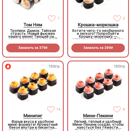
7
2
Том Ням
Крошка-моркошка
Тропики. Дымок. Тайская
Хотите чего-то необычного
страсть. Новый фьюжен
и легкого? Попробуйте
нашего меню! Тающий сыр,
Крошку-моркошку —
сочный помидор и сладкий
запечённый ролл в удобном
ананас внутри. Пышная
мини-формате с фирменной
шапка из копченой птицы с
Хакко Нинджин
Заказать за
379
Заказать за
299
соусом Том Ям снаружи.
(ферментированной
R
R
Освежает, насыщает и
морковью, томленой в
оставляет пикантное
соусе терияки). Настоящй
послевкусие. (8шт.)
«янтарь Азии» — нежная
сладость и умами начинки
под запеченной сырной
шапочкой (8шт.)
150гр.
150гр.
14
4
Минипиг
Мини-Пекини
Взрыв вкуса в удобном
Лёгкий, тёплый и удобный:
мини-формате! Ароматный
Мини-Пекини создан, чтобы
бекон внутри и пикантная
наесться без тяжести.
шапочка из спайси соуса —
Залетает в рот целиком,