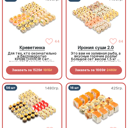
44
64
Креветинка
Ирония суши 2.0
Для тех, кто окончательно
Это вам не заливная рыба, а
и бесповоротно
вкусные горячие роллы!
КРЕВЕТНУЛСЯ! Сет
Большой сет весом 1,5 кг —
вкусного безумия: жарим,
то, что нужно для приятных
печем и крутим любимый
весенних вечеров. И всё
морепродукт. Лучшее
это по очень «вкусной»
Заказать за
1529
1915
Заказать за
1669
2483
средство от креветочной
цене.
R
R
R
R
недостаточности!
1480гр.
425гр.