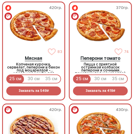
420гр.
370гр.
83
74
Мясная
Пеперони томато
Копченая курочка,
Пицца с приятной
сервелат, пеперони и бекон
остринкой колбасок
под моцареллой -
пеперони и сочными
идеальное комбо для
томатами под моцареллой
любителей всего мясного!
25 см
30 см
35 см
25 см
30 см
35 см
Заказать за
549
Заказать за
419
R
R
420гр.
430гр.