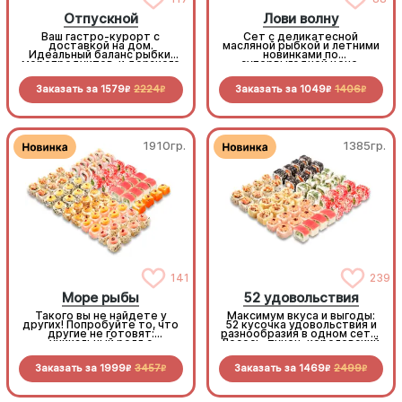
Отпускной
Лови волну
Ваш гастро-курорт с
Сет с деликатесной
доставкой на дом.
масляной рыбкой и летними
Идеальный баланс рыбки,
новинками по
морепродуктов и дерзкого
супервыгодной цене.
летнего Лечо-ролла с
беконом. Расслабьтесь и
Заказать за
1579
2224
Заказать за
1049
1406
отдыхайте, мы всё
R
R
R
R
приготовили!
1910гр.
1385гр.
141
239
Море рыбы
52 удовольствия
Такого вы не найдете у
Максимум вкуса и выгоды:
других! Попробуйте то, что
52 кусочка удовольствия и
другие не готовят:
разнообразия в одном сете.
уникальный ролл с
Лосось, тунец, королевский
кальмаром, пикантные
окунь, краб и курочка —
мидии, нежную масляную
плюс 4 дегустационных
Заказать за
1999
3457
Заказать за
1469
2499
рыбу. Популярные начинки
кусочка филадельфии с
R
R
R
R
тоже здесь! 68 кусочков
тунцом, чтобы
чистой роскоши по
попробовать ещё один вкус
адекватной цене