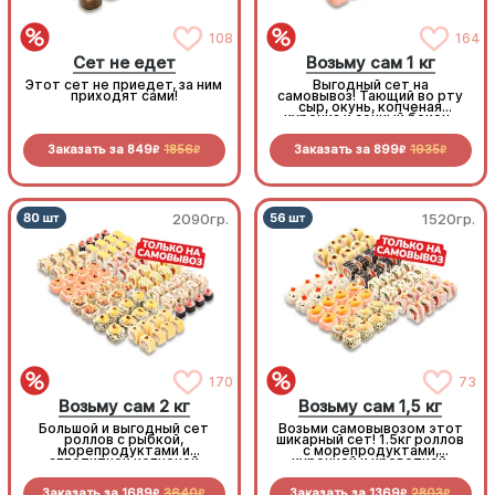
108
164
Сет не едет
Возьму сам 1 кг
Этот сет не приедет, за ним
Выгодный сет на
приходят сами!
самовывоз! Тающий во рту
сыр, окунь, копченая
курочка и сочный бекон-
стоит попробовать!
Заказать за
849
1856
Заказать за
899
1935
R
R
R
R
2090гр.
1520гр.
170
73
Возьму сам 2 кг
Возьму сам 1,5 кг
Большой и выгодный сет
Возьми самовывозом этот
роллов с рыбкой,
шикарный сет! 1.5кг роллов
морепродуктами и
с морепродуктами,
аппетитной копченой
курочкой и креветкой.
курочкой. Заказывай и
Приготовлено с любовью!
забирай самовывозом!
Заказать за
1689
3640
Заказать за
1369
2803
R
R
R
R