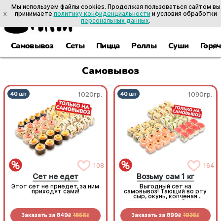
Мы используем файлы cookies. Продолжая пользоваться сайтом вы
X
принимаете
политику конфиденциальности
и условия обработки
персональных данных
.
Самовывоз
Сеты
Пицца
Роллы
Суши
Горя
Самовывоз
1020гр.
1090гр.
108
164
Сет не едет
Возьму сам 1 кг
Этот сет не приедет, за ним
Выгодный сет на
приходят сами!
самовывоз! Тающий во рту
сыр, окунь, копченая
курочка и сочный бекон-
стоит попробовать!
Заказать за
849
1856
Заказать за
899
1935
R
R
R
R