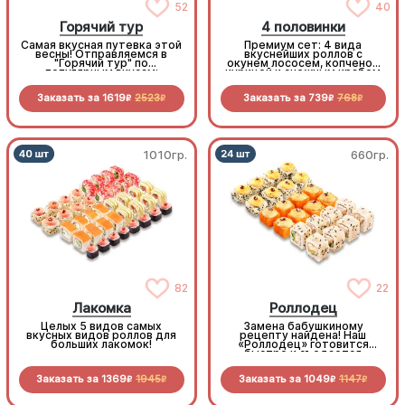
52
40
Горячий тур
4 половинки
Самая вкусная путевка этой
Премиум сет: 4 вида
весны! Отправляемся в
вкуснейших роллов с
"Горячий тур" по
окунем лососем, копченой
популярным вкусам:
курицей и снежным крабом
запеченный кальмар,
хрустящий бекон, нежная
Заказать за
1619
2523
Заказать за
739
768
курочка и снежный краб.
R
R
R
R
Огромный, горячий и
неприлично выгодный сет
для большой компании
1010гр.
660гр.
82
22
Лакомка
Роллодец
Целых 5 видов самых
Замена бабушкиному
вкусных видов роллов для
рецепту найдена! Наш
больших лакомок!
«Роллодец» готовится
быстро и съедается
мгновенно. Праздничное
настроение в каждом
Заказать за
1369
1945
Заказать за
1049
1147
кусочке без лишних хлопот
R
R
R
R