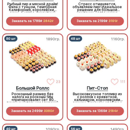
Рыбный пир и мясной драйв!
Стресс отменяется,
Фила с тунцом, темпурная
объявляем пир! Идеальное
Калифорния, королевский
решение для большой
окунь в кляре, пикантный
компании, когда нужно
бекон и копченая курочка,
много, вкусно и супер-
свежесть овощей и
выгодно
Заказать за
1789
2842
Заказать за
2199
3191
нежность морепродуктов.
R
R
R
R
1890гр.
1160гр.
23
111
Большой Роллс
Пит-Стоп
Роскошный размер без
Высоковкусное топливо из
налога на роскошь! Мы
с роллов с креветкой,
«припарковали» сет 80
кальмаром, королевским
вкусных хитов: королевский
окунем, беконом, крабом и
окунь, сочный бекон,
пикантными овощами.
нежная курочка, снежный
Заправься до полного!
Заказать за
2499
3380
Заказать за
1369
2184
краб… список начинок
R
R
R
R
длинный, как лимузин.
1090гр.
1490гр.