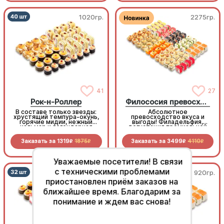
1020гр.
2275гр.
41
27
Рок-н-Роллер
Филососия превосходства
В составе только звезды:
Абсолютное
хрустящий темпура-окунь,
превосходство вкуса и
горячие мидии, нежный
выгоды! Филадельфия,
кальмар и легендарная
дегустация премиальной
Калифорния Хот. На
«Калифорнии», масляная
«разогреве» — уникальные
рыба и другие деликатесы.
Заказать за
1319
1875
Заказать за
3499
4110
запеченные мини-роллы в
Наш эксклюзив – ролл с
R
R
R
R
удобном размере, где
нежным, сочным кальмаром
каждый кусочек идеально
под фирменным соусом. 84
помещается в рот и дарит
кусочка чистой роскоши
Уважаемые посетители! В связи
максимум наслаждения
без переплат.
с техническими проблемами
840гр.
920гр.
приостановлен приём заказов на
ближайшее время. Благодарим за
понимание и ждем вас снова!