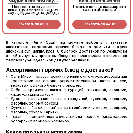
Мидии в остром соусе
Кольца кальмаров
Невероятно вкусные и
Нежные кольца кальмаров в
пикантные мидии в остром
хрустящем кляре
соусе. Идеально подойдет
для фуршета. Порция из 3
шт.
Заказать за
429
Заказать за
449
R
R
В каталоге «Анти Суши» вы можете выбрать и заказать
аппетитные, недорогие горячие блюда на дом или в офис:
японский суп, лапшу, плов. С быстрой доставкой по Семилукам
от 45 минут мы привезем блюда при максимально возможной
температуре, идеальной для употребления!
Ассортимент горячих блюд с доставкой
Супы Мисо — классический японский суп, с угрем, лососем или
креветками на основе ферментированной пасты из сои,
зерновых, рыбного бульона и овощей.
Соба — гречневая лапша с курицей, говядиной, овощами,
кисло-сладким соусом.
Удон — пшеничная лапша с говядиной, курицей, овощами,
фасолью, острым соусом.
Фунчоза — "стеклянная" лапша с грибами или мясом, овощами,
фасолью, соусом Терияки.
Тяхан — японский плов с курицей или лососем, баклажанами,
болгарским перцем и чесноком.
Какие продукты используем