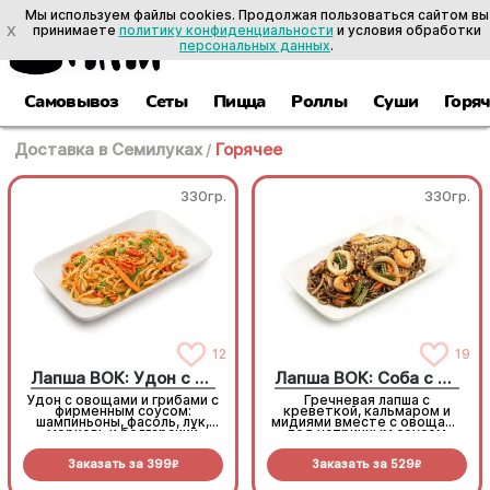
Мы используем файлы cookies. Продолжая пользоваться сайтом вы
X
принимаете
политику конфиденциальности
и условия обработки
персональных данных
.
Самовывоз
Сеты
Пицца
Роллы
Суши
Горя
Доставка в Семилуках
/
Горячее
330гр.
330гр.
12
19
Лапша ВОК: Удон с овощами
Лапша ВОК: Соба с морепродуктами
Удон с овощами и грибами с
Гречневая лапша с
фирменным соусом:
креветкой, кальмаром и
шампиньоны, фасоль, лук,
мидиями вместе с овощами
морковь и болгарский
под устричным соусом
перец
Заказать за
399
Заказать за
529
R
R