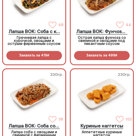
48
44
Лапша ВОК: Соба с курицей
Лапша ВОК: Фунчоза со свининой
Гречневая лапша с
Острая лапша фунчоза со
курочкой, овощами и
свининой и овощами под
острым фирменным соусом
пикантным соусом
Заказать за
419
Заказать за
499
R
R
330гр.
230гр.
38
102
Лапша ВОК: Соба со свининой
Куриные наггетсы
Лапша соба с овощами и
Аппетитные куриные
свининой с фирменным
наггетсы