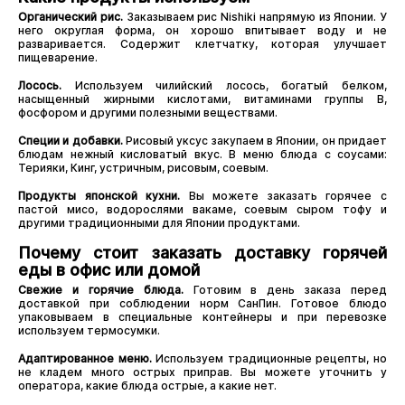
Органический рис.
Заказываем рис Nishiki напрямую из Японии. У
него округлая форма, он хорошо впитывает воду и не
разваривается. Содержит клетчатку, которая улучшает
пищеварение.
Лосось.
Используем чилийский лосось, богатый белком,
насыщенный жирными кислотами, витаминами группы В,
фосфором и другими полезными веществами.
Специи и добавки.
Рисовый уксус закупаем в Японии, он придает
блюдам нежный кисловатый вкус. В меню блюда с соусами:
Терияки, Кинг, устричным, рисовым, соевым.
Продукты японской кухни.
Вы можете заказать горячее с
пастой мисо, водорослями вакаме, соевым сыром тофу и
другими традиционными для Японии продуктами.
Почему стоит заказать доставку горячей
еды в офис или домой
Свежие и горячие блюда.
Готовим в день заказа перед
доставкой при соблюдении норм СанПин. Готовое блюдо
упаковываем в специальные контейнеры и при перевозке
используем термосумки.
Адаптированное меню.
Используем традиционные рецепты, но
не кладем много острых приправ. Вы можете уточнить у
оператора, какие блюда острые, а какие нет.