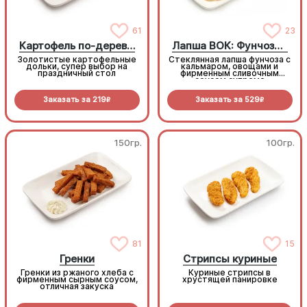
61
23
Картофель по-деревенски
Лапша ВОК: Фунчоза с кальмаром
Золотистые картофельные
Стеклянная лапша фунчоза с
дольки, супер выбор на
кальмаром, овощами и
праздничный стол
фирменным сливочным
соусом супреме
Заказать за
219
Заказать за
529
R
R
150гр.
100гр.
81
15
Гренки
Стрипсы куриные
Гренки из ржаного хлеба с
Куриные стрипсы в
фирменным сырным соусом,
хрустящей панировке
отличная закуска