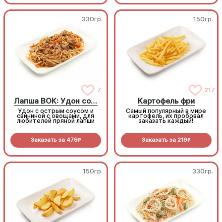
330гр.
150гр.
7
217
Лапша ВОК: Удон со свининой
Картофель фри
Удон с острым соусом и
Самый популярный в мире
свининой с овощами, для
картофель, их пробовал
любителей пряной лапши
заказать каждый!
Заказать за
479
Заказать за
219
R
R
150гр.
330гр.