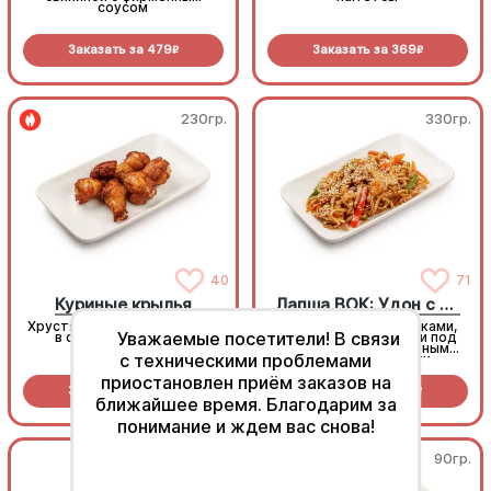
соусом
Заказать за
479
Заказать за
369
R
R
230гр.
330гр.
40
71
Куриные крылья
Лапша ВОК: Удон с морепродуктами
Хрустящие куриные крылья
Лапша удон с креветками,
Уважаемые посетители! В связи
в острой панировке
кальмаром и мидиями под
аппетитным устричным
с техническими проблемами
соусом и овощами
приостановлен приём заказов на
Заказать за
399
Заказать за
529
R
R
ближайшее время. Благодарим за
понимание и ждем вас снова!
230гр.
90гр.