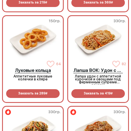
Заказать за
219
Заказать за
369
R
R
150гр.
330гр.
64
82
Луковые кольца
Лапша ВОК: Удон с курицей
Аппетитные луковые
Лапша удон с аппетитной
колечки в кляре
курочкой и овощами под
фирменным супреме
соусом
Заказать за
289
Заказать за
419
R
R
330гр.
330гр.