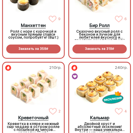
9
6
Манхеттен
Бир Ролл
Ролл с нори с курочкой и
Сказочно вкусный ролл с
вкусным пряным спайси
беконом и лучком для
соусом, попробуйте! (8шт.)
любителей вкусного и
простого сочетания (8 шт.)
Заказать за
359
Заказать за
319
R
R
210гр.
240гр.
2
4
Креветочный
Кальмар
Креветка в кляре и нежный
Двойной хруст и
сыр чеддер в остром ролле
абсолютный эксклюзив!
с посыпкой из чипсов
Внутри — наша уникальная
креветки (8 шт.)
гордость: хрустящий