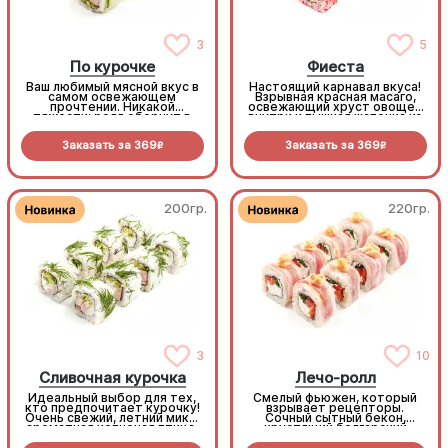
3
5
По курочке
Фиеста
Ваш любимый мясной вкус в
Настоящий карнавал вкуса!
самом освежающем
Взрывная красная масаго,
прочтении. Никакой
освежающий хруст овощей
тяжести: ролл обернут в
внутри и пышная шапочка из
тонкий ломтик огурца, а
нежного краба с пикантным
внутри вас ждет тающий
соусом Том Ям.
Заказать за
369
Заказать за
369
крем-сыр, сочная копченая
R
R
птица и легкий хруст
пекинки. (8шт.)
200гр.
220гр.
3
10
Сливочная курочка
Лечо-ролл
Идеальный выбор для тех,
Смелый фьюжен, который
кто предпочитает курочку!
взрывает рецепторы.
Очень свежий, летний микс:
Сочный сытный бекон,
ароматная копченая птица,
хрустящий болгарский
много сливочного сыра и
перец, наша фирменная
хрустящие овощи.
умами-морковь и пикантный