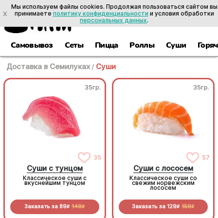
Мы используем файлы cookies. Продолжая пользоваться сайтом вы
X
принимаете
политику конфиденциальности
и условия обработки
персональных данных
.
Самовывоз
Сеты
Пицца
Роллы
Суши
Горя
Доставка в Семилуках
/
Суши
35гр.
35гр.
35
57
Суши с тунцом
Суши с лососем
Классическое суши с
Классическое суши со
вкуснейшим тунцом
свежим норвежским
лососем
Заказать за
89
149
Заказать за
129
159
R
R
R
R