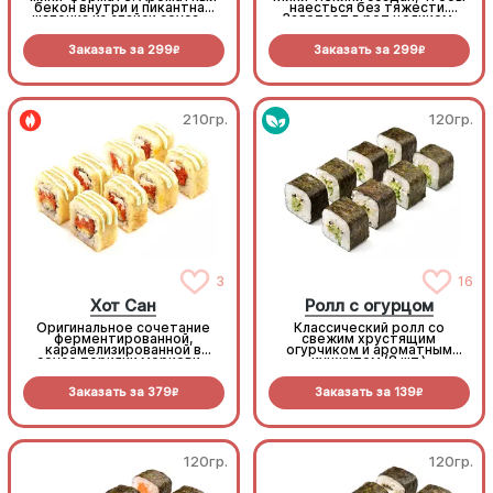
бекон внутри и пикантная
наесться без тяжести.
шапочка из спайси соуса —
Залетает в рот целиком,
беспроигрышное комбо для
как попкорн, но насыщает
любителей поострее и
как полноценное блюдо
Заказать за
299
Заказать за
299
посытнее (8шт.)
(8шт.)
R
R
210гр.
120гр.
3
16
Хот Сан
Ролл с огурцом
Оригинальное сочетание
Классический ролл со
ферментированной,
свежим хрустящим
карамелизированной в
огурчиком и ароматным
соусе терияки моркови -
кунжутом (8 шт.)
Хакко Нинджин и
сливочного сыра под
Заказать за
379
Заказать за
139
золотистой корочкой. Соус
R
R
васаби добавляет блюду
приятную остринку. Яркий,
как весеннее солнце (8шт.)
120гр.
120гр.