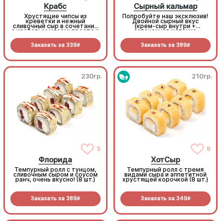
Крабс
Сырный кальмар
Хрустящие чипсы из
Попробуйте наш эксклюзив!
креветки и нежный
Двойной сырный вкус
сливочный сыр в сочетании
(крем-сыр внутри +
с крабовым мясом: просто и
запеченная шапочка
со вкусом (8 шт.)
снаружи) идеально
обволакивает уникальную
Заказать за
339
Заказать за
389
начинку из кальмара в
R
R
панировке. Очень сочно,
сытно и только у нас! (8 шт.)
230гр.
210гр.
5
8
Флорида
ХотСыр
Темпурный ролл с тунцом,
Темпурный ролл с тремя
сливочным сыром и соусом
видами сыра и аппетитной
ранч, очень вкусно! (8 шт.)
хрустящей корочкой (8 шт.)
Заказать за
389
Заказать за
349
R
R