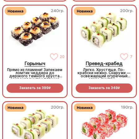
экзотический хрустящий
хит!
240гр.
200гр.
20
7
Горыныч
Превед-крабед
Прямо из пламени! Запекаем
Легко. Хрустяще. По-
ломтик чеддера до
крабски нежно. Снаружи —
дерзкого темного хруста,
освежающий огуречный
сохраняя внутри тягучую
слайс, внутри —
сырную нежность. В паре с
беспроигрышный микс из
черной масаго и сочным
снежного краба, крем-сыра
Заказать за
399
Заказать за
349
тунцом получается
и пекинской капусты.
R
R
безумно стильно и
Максимум сочности в
феноменально вкусно.
каждом кусочке (8шт.)
(8шт.)
200гр.
190гр.