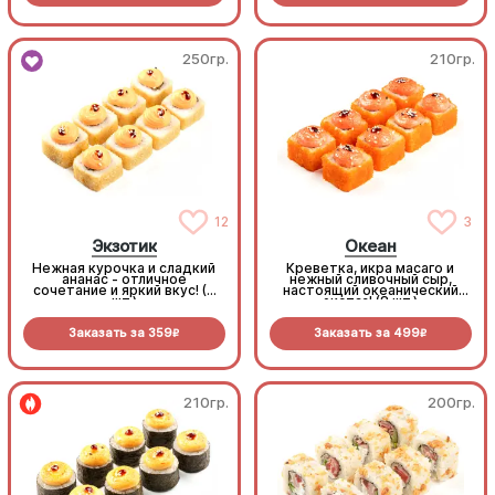
250гр.
210гр.
12
3
Экзотик
Океан
Нежная курочка и сладкий
Креветка, икра масаго и
ананас - отличное
нежный сливочный сыр,
сочетание и яркий вкус! (8
настоящий океанический
шт.)
экстаз! (8 шт.)
Заказать за
359
Заказать за
499
R
R
210гр.
200гр.