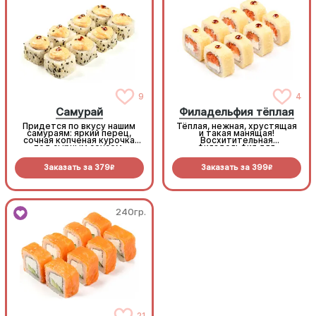
9
4
Самурай
Филадельфия тёплая
Придется по вкусу нашим
Тёплая, нежная, хрустящая
самураям: яркий перец,
и такая манящая!
сочная копченая курочка
Восхитительная
под сырным соусом,
филадельфия для
объеденье! (8 шт.)
любителей темпурных
роллов (8 шт.)
Заказать за
379
Заказать за
399
R
R
240гр.
240гр.
Филадельфия Классическая
21