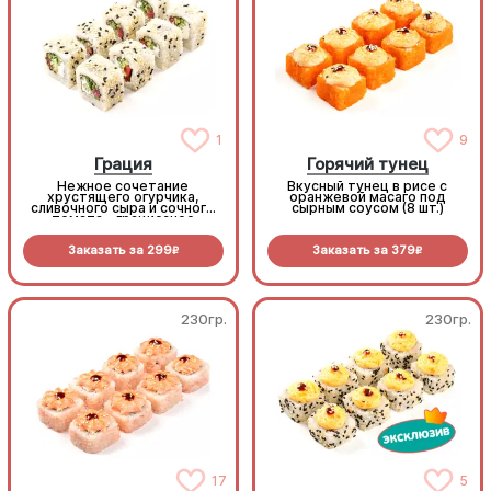
1
9
Грация
Горячий тунец
Нежное сочетание
Вкусный тунец в рисе с
хрустящего огурчика,
оранжевой масаго под
сливочного сыра и сочного
сырным соусом (8 шт.)
томата - грациозное
исполнение! (8 шт.)
Заказать за
299
Заказать за
379
R
R
230гр.
230гр.
17
5