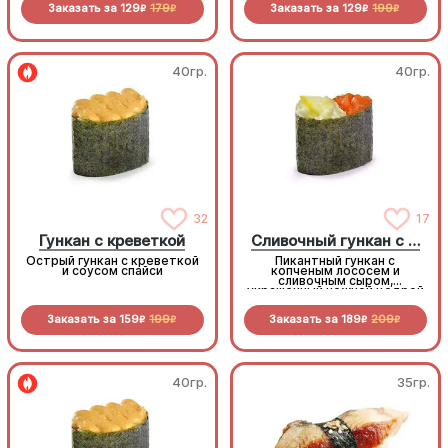
Заказать за
129
179
Заказать за
129
199
R
R
R
R
40гр.
40гр.
32
17
Гункан с креветкой
Сливочный гункан с копченым лососем
Острый гункан с креветкой
Пикантный гункан с
и соусом спайси
копченым лососем и
сливочным сыром,
украшенный нежной цедрой
лимона
Заказать за
159
199
Заказать за
189
209
R
R
R
R
40гр.
35гр.