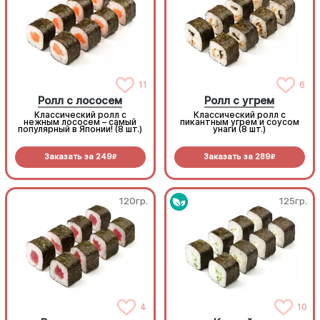
11
6
Ролл с лососем
Ролл с угрем
Классический ролл с
Классический ролл с
нежным лососем – самый
пикантным угрем и соусом
популярный в Японии! (8 шт.)
унаги (8 шт.)
Заказать за
249
Заказать за
289
R
R
120гр.
125гр.
4
10