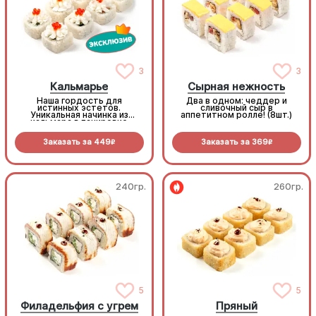
3
3
Кальмарье
Сырная нежность
Наша гордость для
Два в одном: чеддер и
истинных эстетов.
сливочный сыр в
Уникальная начинка из
аппетитном ролле! (8шт.)
кальмара в панировке
(только у нас!), свежий
томат и обилие крем-сыра.
Заказать за
449
Заказать за
369
Праздничная подача с
R
R
красной икрой делает этот
ролл фаворитом любого
вечера (8шт.)
240гр.
260гр.
5
5
Филадельфия с угрем
Пряный