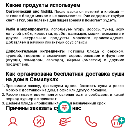
Какие продукты используем
Органический рис Nishiki.
После варки он нежный и клейкий —
готовое блюдо мягкое и не рассыпается. Рис содержит грубую
клетчатку, она полезна для пищеварения и помогает худеть.
Рыба и морепродукты.
Используем угорь, лосось, тунец, икру
летучей рыбы, креветки, крабы, кальмары, мидии, осьминоги и
другие натуральные продукты морского происхождения.
Добавляем в начинки пикантный соус спайси.
Дополнительные ингредиенты.
Готовим блюда с беконом,
курицей, твердым и сливочным сыром, овощами и фруктами
(огурцы, помидоры, авокадо), яйцами (омлетом) и другими
продуктами.
Как организована бесплатная доставка суши
на дом в Семилуках
Принимаем заявку, фиксируем адрес. Заказать суши и роллы
можно с доставкой на дом, в офис или другую локацию.
Рассчитываем время приготовления еды и сообщаем, в какой
период курьер ее привезет.
Делаем блюда и привозим клиенту в назначенный срок.
Причины заказать суши у нас
Разнообразие меню.
Можно купить суши на любой вкус. Тем, кто
+
предпочитает нейтрально-сбалансированную еду, предлагаем
традиционные японские рецепты, но без жгучих приправ, а
ценителям остроты — специальные.