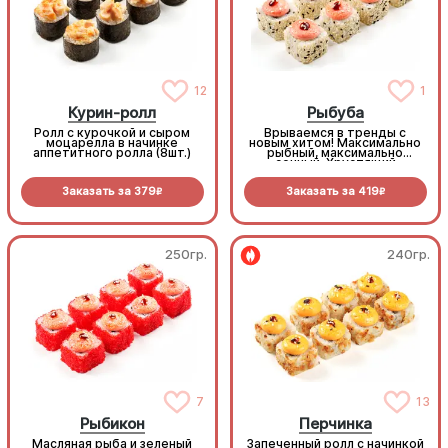
12
1
Курин-ролл
Рыбуба
Ролл с курочкой и сыром
Врываемся в тренды с
моцарелла в начинке
новым хитом! Максимально
аппетитного ролла (8шт.)
рыбный, максимально
сочный. Хрустящий
Королевский окунь, тающий
сыр и запеченная шапочка
Заказать за
379
Заказать за
419
из Хондаши соуса. Рыбуба —
R
R
твой новый краш в меню!
(8шт.)
250гр.
240гр.
7
13
Рыбикон
Перчинка
Масляная рыба и зеленый
Запеченный ролл с начинкой