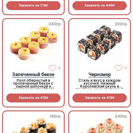
максимум вкуса (8шт.)
Заказать за
319
Заказать за
449
R
R
240гр.
200гр.
6
0
Запеченный бекон
Черномор
Ролл обернутый в
Стиль и вкус в каждом
пропеченный бекон с
кусочке. Нежный
сырной шапочкой и
Королевский окунь в
овощами внутри (8шт.)
темпуре, сочный красный
перец и густой сырный
соус. Окутан благородной
Заказать за
419
Заказать за
419
черной икрой масаго. Ролл с
R
R
настоящим мужским
характером.
190гр.
240гр.