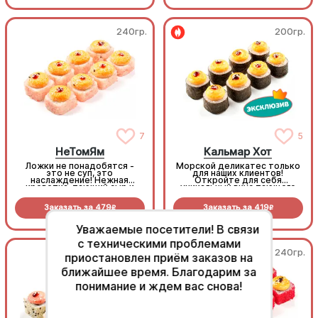
240гр.
200гр.
7
5
НеТомЯм
Кальмар Хот
Ложки не понадобятся -
Морской деликатес только
это не суп, это
для наших клиентов!
наслаждение! Нежная
Откройте для себя
креветка, тающий сыр и
уникальный вкус тающего
панировка из креветочных
горячего кальмара.
чипсов. Мы убрали жгучую
Идеально запечен под
Заказать за
479
Заказать за
419
остроту, оставив только
пикантным Спайси с
R
R
глубокий, насыщенный вкус
капелькой сладкого Унаги
морепродуктов. Знакомые
(8шт.)
Уважаемые посетители! В связи
ноты в уютном,
согревающем формате
с техническими проблемами
(8шт.)
240гр.
240гр.
приостановлен приём заказов на
ближайшее время. Благодарим за
понимание и ждем вас снова!