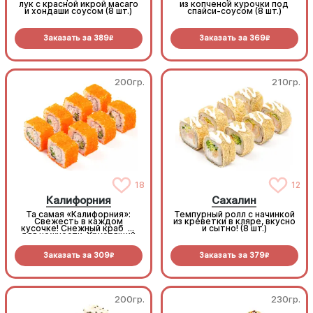
лук с красной икрой масаго
из копченой курочки под
и хондаши соусом (8 шт.)
спайси-соусом (8 шт.)
Заказать за
389
Заказать за
369
R
R
200гр.
210гр.
18
12
Калифорния
Сахалин
Та самая «Калифорния»:
Темпурный ролл с начинкой
Свежесть в каждом
из креветки в кляре, вкусно
кусочке! Снежный краб —
и сытно! (8 шт.)
для нежности. Хрустящий
огурчик — для
сочности. Икра масаго —
Заказать за
309
Заказать за
379
для яркого вкуса (8 шт.)
R
R
200гр.
230гр.