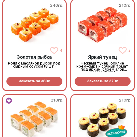
240гр.
210гр.
4
2
Золотая рыбка
Яркий тунец
Ролл с масляной рыбой под
Нежный тунец, обилие
сырным соусом (8 шт.)
крем-сыра и сочный томат
под ярким слоем алой
масаго (8 шт.)
Заказать за
369
Заказать за
379
R
R
210гр.
210гр.