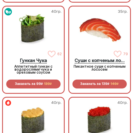
40гр.
35гр.
62
79
Гункан Чука
Суши с копченым лососем
Аппетитный гункан с
Пикантное суши с копченым
водорослями чука и
лососем
ореховым соусом
Заказать за
99
139
Заказать за
139
149
R
R
R
R
40гр.
40гр.