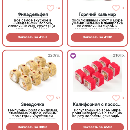
14
3
Филадельфия
Горячий кальмар
Все самое вкусное в
Эксклюзивный хруст и море
Филадельфии: лосось,
умами! Кальмар в панировке
сливочный сыр, хрустящий
со сливочным сыром и
огурчик... По самой
свежим зеленым лучком.
выгодной цене! (8 шт.)
Запекается под шапочкой
из аутентичного соуса
Заказать за
429
Заказать за
419
хондаши. Глубокий вкус,
R
R
который вы не встретите
больше нигде. (8 шт.)
220гр.
210гр.
57
3
Звездочка
Калифорния с лососем
Темпурный ролл с мидиями,
Популярный во всем мире
сливочным сыром, сочным
ролл Калифорния с тающим
томатом и хрустящей
во рту лососем, сливочным
корочкой - звезда нашего
сыром и яркой икрой
меню! (8 шт.)
масаго! (8 шт.)
Заказать за
389
Заказать за
459
R
R