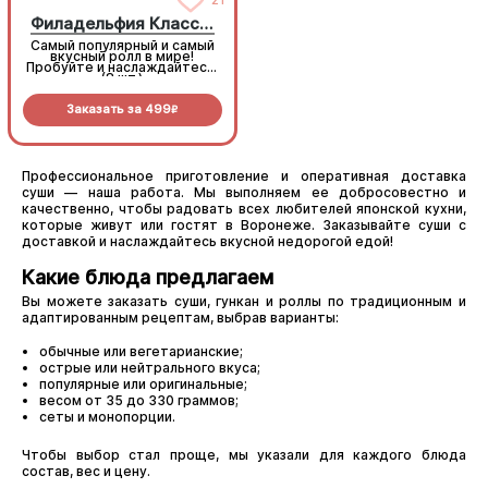
Филадельфия Классическая
Самый популярный и самый
Самый популярный и самый
вкусный ролл в мире!
вкусный ролл в мире!
Пробуйте и наслаждайтесь!
Пробуйте и наслаждайтесь!
(8 шт.)
(8 шт.)
Заказать за
499
Заказать за
499
R
R
Профессиональное приготовление и оперативная доставка
суши — наша работа. Мы выполняем ее добросовестно и
качественно, чтобы радовать всех любителей японской кухни,
которые живут или гостят в Воронеже. Заказывайте суши с
доставкой и наслаждайтесь вкусной недорогой едой!
Какие блюда предлагаем
Вы можете заказать суши, гункан и роллы по традиционным и
адаптированным рецептам, выбрав варианты:
обычные или вегетарианские;
острые или нейтрального вкуса;
популярные или оригинальные;
весом от 35 до 330 граммов;
сеты и монопорции.
Чтобы выбор стал проще, мы указали для каждого блюда
состав, вес и цену.