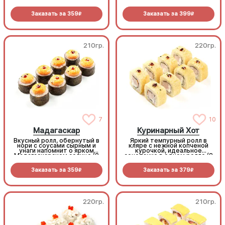
кальмар с сочным томатом
и зеленым луком. Снаружи
Заказать за
359
Заказать за
399
— горячая золотистая
R
R
темпура. Щедро поливаем
пикантным Спайси и
сладким Унаги - объедение
(8 шт.)
210гр.
220гр.
7
10
Мадагаскар
Куринарный Хот
Вкусный ролл, обернутый в
Яркий темпурный ролл в
нори с соусами сырным и
кляре с нежной копченой
унаги напомнит о ярком
курочкой, идеальное
Мадагаскарском солнце (8
сочетание в одном ролле (8
шт.)
шт.)
Заказать за
359
Заказать за
379
R
R
220гр.
210гр.