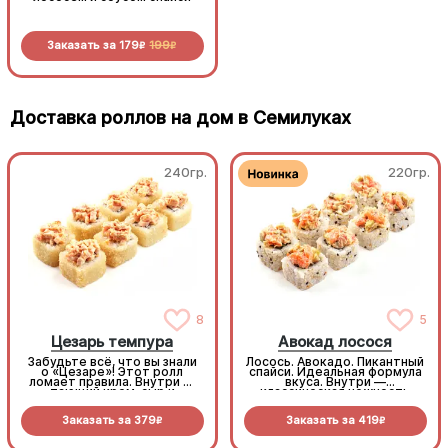
Заказать за
179
199
Заказать за
179
199
R
R
R
R
Доставка роллов на дом в Семилуках
240гр.
220гр.
8
5
Цезарь темпура
Авокад лосося
Забудьте всё, что вы знали
Лосось. Авокадо. Пикантный
о «Цезаре»! Этот ролл
спайси. Идеальная формула
ломает правила. Внутри —
вкуса. Внутри —
тающий крем-сыр и
классическая нежность
тропический ананас, а
сыра и хруст огурца, а
сверху — мощная шапочка
сверху — богатый тартар
Заказать за
379
Заказать за
419
из копченой курочки с
из рыбы и авокадо (8 шт.)
R
R
дерзким тайским соусом
Том Ям. Наш самый