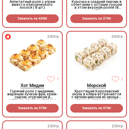
Аппетитный ролл с угрем
Курочка и сладкий перчик в
вместо классического
сочетании с острым соусом
лосося ( 8 шт.)
в этом вкусном ролле (8
шт.)
Заказать за
499
Заказать за
379
R
R
240гр.
200гр.
7
2
Хот Мидии
Морской
Горячий ролл с мидиями,
Хрустящий Королевский
жареным лучком фри, крем-
окунь в кляре встречается
сыром, огурчиком и
с легким миксом из овощей.
острыми соусами спайси и
Нежный сливочный сыр
унаги (8 шт.)
объединяет вкусы, а
обжаренный кунжут
Заказать за
379
Заказать за
379
добавляет приятный
R
R
ореховый аромат.
Идеально
сбалансированный и легкий
выбор
230гр.
230гр.