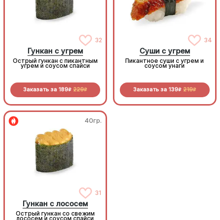
32
34
Гункан с угрем
Суши с угрем
Острый гункан с пикантным
Пикантное суши с угрем и
угрем и соусом спайси
соусом унаги
Заказать за
189
229
Заказать за
139
219
R
R
R
R
40гр.
40гр.
Гункан с лососем
31
Гункан с лососем
Острый гункан со свежим
Острый гункан со свежим
лососем и соусом спайси
лососем и соусом спайси