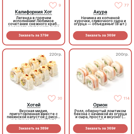
9
77
Калифорния Хот
Акура
Легенда в горячем
Начинка из копченой
исполнении! Любимое
курочки, сливочного сыра и
сочетание снежного краба
огурца — объеденье! (8 шт.)
и нежного сливочного сыра
теперь в хрустящей
темпуре. Свежий томат
Заказать за
379
Заказать за
369
добавляет начинке особую
R
R
сочность, делая этот ролл
идеальным выбором для
сытного ужина (8шт.)
220гр.
200гр.
30
114
Хотей
Орион
Вкусная мидия,
Ролл, обернутый ломтиком
приготовленная вместе с
бекона с начинкой из огурца
пекинской капустой с рисом
и сыра, просто и вкусно! (8
и сырным соусом (8 шт.)
шт.)
Заказать за
389
Заказать за
369
R
R