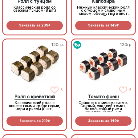
Ролл с тунцом
Капоэйра
Классический ролл со
Нежный классический ролл
свежим тунцом (8 шт.)
с огурцом и сливочным
сыром, обернутый в лист
нори (8 шт.)
Заказать за
209
Заказать за
149
R
R
120гр.
120гр.
6
5
Ролл с креветкой
Томато фреш
Классический ролл с
Сочность в минимализме.
аппетитными креветками,
Спелый, сладкий томат,
нори и рисом (8 шт.)
белоснежный рис и
хрустящий кунжут.
Легкость, которая
заряжает витаминами
Заказать за
219
Заказать за
149
R
R