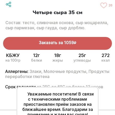
26
Четыре сыра 35 см
Состав: тесто, сливочная основа, сыр моцарелла,
сыр пармезан, сыр гауда, сыр дорблю.
Заказать за
1059
R
КБЖУ
12г
18г
25г
272
на 100гр
белки
жиры
углеводы
ккал
Аллергены:
Злаки,
Молочные продукты,
Продукты
переработки глютена
Срок годности
от 2°С до 6°С не более 12 часов
Уважаемые посетители! В связи
с техническими проблемами
приостановлен приём заказов на
ближайшее время. Благодарим за
понимание и ждем вас снова!