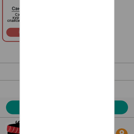
23
23
Сэндвич с курицей
Сэндвич с курицей
Сэндвич с копченой
Сэндвич с копченой
курочкой и пикантным
курочкой и пикантным
спайси-соусом в хрустящей
спайси-соусом в хрустящей
темпуре!
темпуре!
Заказать за
399
Заказать за
399
R
R
Для клиентов
Наше меню
Акции