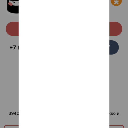
Скачать с Google Play
Заказать
+7 (473) 229-58-54
звонок
Для ваших вопросов
admin@anti-sushi.ru
г.Воронеж
Доставка ежедневно с
10:00 до 24:00
Юридический адрес компании
394036, Воронежская область, г Воронеж, ул Сакко и
Ванцетти, дом 41, помещ. 8/1