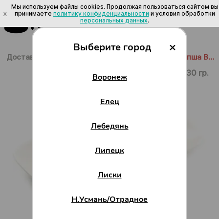
Мы используем файлы cookies. Продолжая пользоваться сайтом вы
X
принимаете
политику конфиденциальности
и условия обработки
персональных данных
.
×
Выберите город
Доставка в Воронеже
/
Горячее
/
Лапша ВОК
/
Лапша ВОК: Фунчоза с кальмаром
330 гр.
Воронеж
Елец
Лебедянь
Липецк
Лиски
Н.Усмань/Отрадное