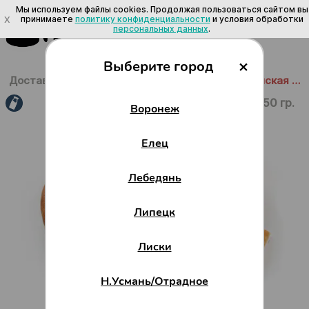
Мы используем файлы cookies. Продолжая пользоваться сайтом вы
X
принимаете
политику конфиденциальности
и условия обработки
персональных данных
.
×
Выберите город
Доставка в Воронеже
/
Пицца
/
С курицей
/
Гавайская 30 см
650 гр.
Воронеж
Елец
Лебедянь
Липецк
Лиски
Н.Усмань/Отрадное