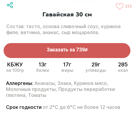
225
Гавайская 30 см
Состав: тесто, основа сливочный соус, куриное
филе, ветчина, ананас, сыр моцарелла.
Заказать за
739
R
КБЖУ
13г
17г
29г
285
на 100гр
белки
жиры
углеводы
ккал
Аллергены:
Ананасы,
Злаки,
Куриное мясо,
Молочные продукты,
Продукты переработки
глютена,
Томаты
Срок годности
от 2°С до 6°С не более 12 часов