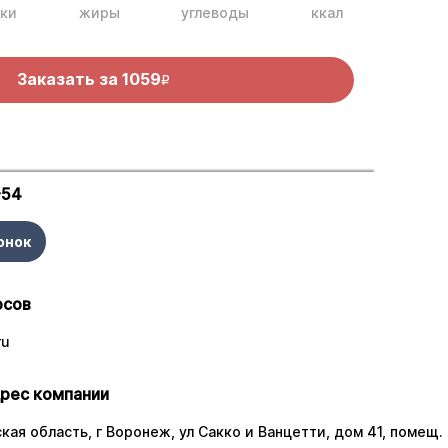
ки
жиры
углеводы
ккал
Заказать за
1059
R
-54
онок
осов
ru
рес компании
ая область, г Воронеж, ул Сакко и Ванцетти, дом 41, помещ. 