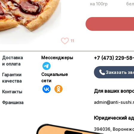
на 100гр
бел
11
Доставка
Мессенджеры
+7 (473) 229-58
и оплата
Заказать зв
Социальные
Гарантии
сети
качества
Для ваших вопр
Контакты
admin@anti-sushi.
Франшиза
Юридический ад
394036, Воронежск