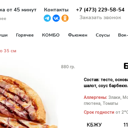
ка от 45 минут
Контакты
+7 (473) 229-58-54
Заказать звонок
нее
уши
Горячее
КОМБО
Фьюжен
Соусы
Вок
ю 35 см
880 гр.
Состав: тесто, основ
шалот, соус барбекю
Аллергены:
Злаки,
Мо
глютена,
Томаты
Срок годности
от 2°
КБЖУ
11