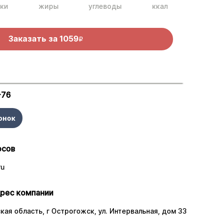
ки
жиры
углеводы
ккал
Заказать за
1059
R
-76
онок
осов
ru
рес компании
ая область, г Острогожск, ул. Интервальная, дом 33