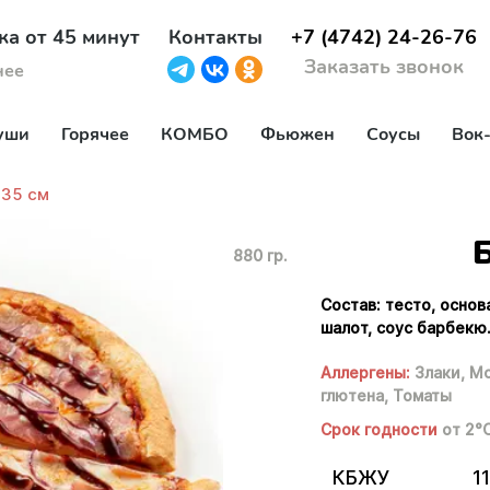
ка от 45 минут
Контакты
+7 (4742) 24-26-76
Заказать звонок
нее
уши
Горячее
КОМБО
Фьюжен
Соусы
Вок
 35 см
880 гр.
Состав: тесто, основ
шалот, соус барбекю
Аллергены:
Злаки,
Мо
глютена,
Томаты
Срок годности
от 2°
КБЖУ
11