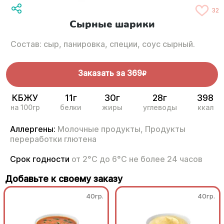
32
Сырные шарики
Состав: сыр, панировка, специи, соус сырный.
Заказать за
369
R
КБЖУ
11г
30г
28г
398
на 100гр
белки
жиры
углеводы
ккал
Аллергены:
Молочные продукты,
Продукты
переработки глютена
Срок годности
от 2°С до 6°С не более 24 часов
Добавьте к своему заказу
40гр.
40гр.