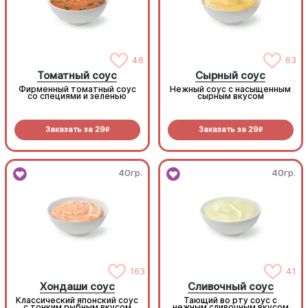
46
63
Томатный соус
Сырный соус
Фирменный томатный соус
Нежный соус с насыщенным
со специями и зеленью
сырным вкусом
Заказать за
29
Заказать за
29
R
R
40гр.
40гр.
163
41
Хондаши соус
Сливочный соус
Классический японский соус
Тающий во рту соус с
с тонким рыбным вкусом
нежным сливочным вкусом