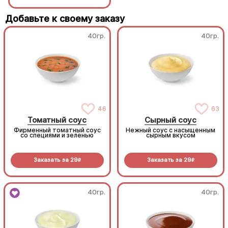
Добавьте к своему заказу
40гр.
40гр.
46
63
Томатный соус
Сырный соус
Фирменный томатный соус
Нежный соус с насыщенным
со специями и зеленью
сырным вкусом
Заказать за
29
Заказать за
29
R
R
40гр.
40гр.