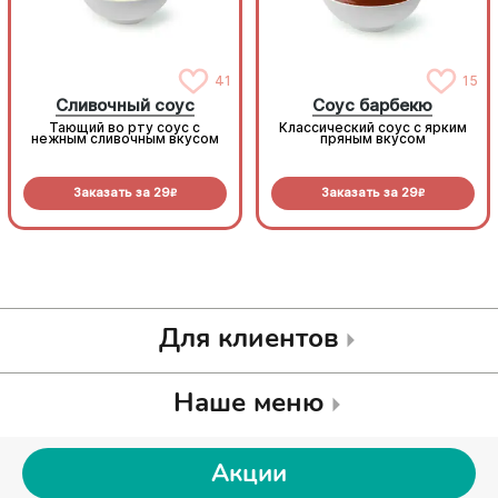
41
15
Сливочный соус
Соус барбекю
Тающий во рту соус с
Классический соус с ярким
нежным сливочным вкусом
пряным вкусом
Заказать за
29
Заказать за
29
R
R
Для клиентов
Наше меню
Акции