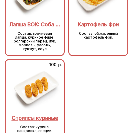
Лапша ВОК: Соба с курицей
Картофель фри
Состав: гречневая
Состав: обжаренный
лапша, куриное филе,
картофель фри.
болгарский перец, лук,
морковь, фасоль,
кунжут, соус
пикантный, соус унаги,
чеснок, масло
сливочное.
100гр.
100гр.
Стрипсы куриные
Стрипсы куриные
Состав: курица,
Состав: курица,
панировка, специи.
панировка, специи.