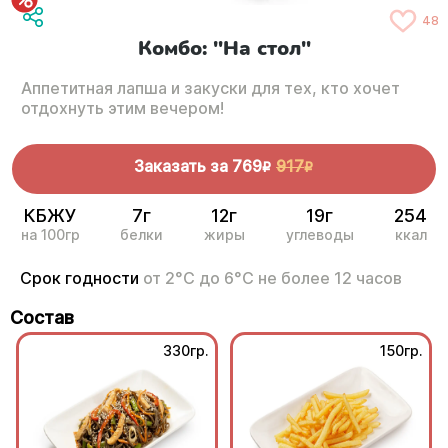
48
Комбо: "На стол"
Аппетитная лапша и закуски для тех, кто хочет
отдохнуть этим вечером!
Заказать за
769
917
R
R
КБЖУ
7г
12г
19г
254
на 100гр
белки
жиры
углеводы
ккал
Срок годности
от 2°С до 6°С не более 12 часов
Состав
330гр.
150гр.